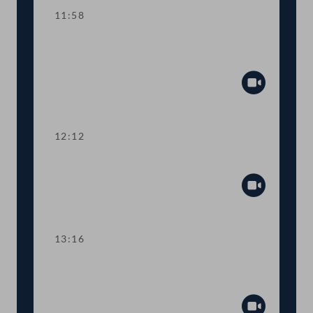
11:58
TOP 4 Weniger Energieverbrauch beim
Mobilfunk
Abspiel
12:12
TOP 5-6 Diesel in der Landwirtschaft
Abspiel
13:16
TOP 3 Neue Behörde für
Cybersicherheit