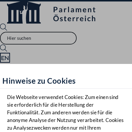
Sprache English
Mediathek
Hinweise zu Cookies
Hilfe
Benutzer
Die Webseite verwendet Cookies: Zum einen sind
Zielgruppe
sie erforderlich für die Herstellung der
Navigationsmenü öffnen
MENÜ
Funktionalität. Zum anderen werden sie für die
anonyme Analyse der Nutzung verarbeitet. Cookies
zu Analysezwecken werden nur mit Ihrem
Sprache En
Mediathek