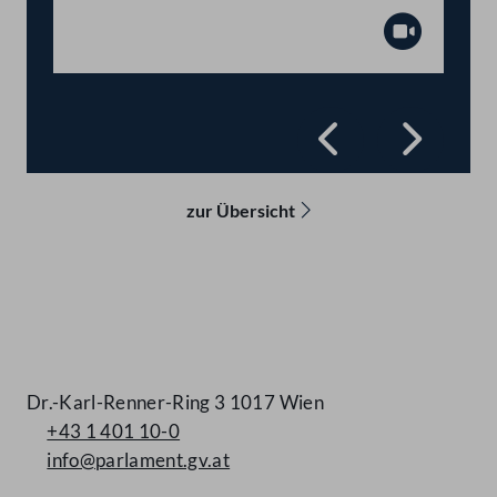
Abspiel
Zurück
Vorwä
zur Übersicht
Kontakt
Dr.-Karl-Renner-Ring 3 1017 Wien
+43 1 401 10-0
info@parlament.gv.at