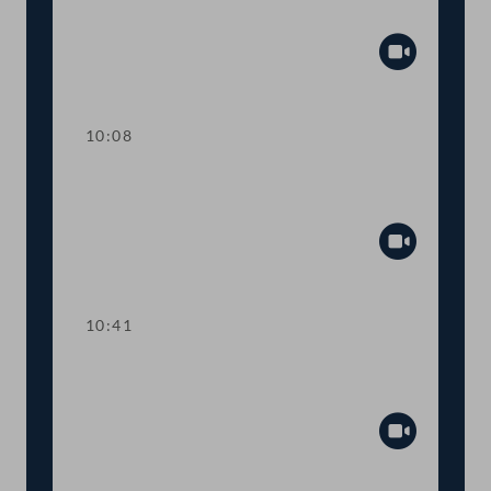
Präsidium
Abspiel
10:08
TOP 1 Erleichterungen für Menschen
aus der Ukraine
Abspiel
10:41
TOP 2 Mehr Online-Leistungen beim
AMS
Abspiel