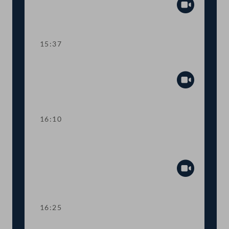
Abspiel
15:37
TOP 7 Bericht der Volksanwaltschaft
Abspiel
16:10
TOP 8-11 Datenschutz in der
Gesetzgebung
Abspiel
16:25
Präsidium