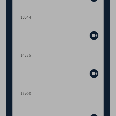
Abspiel
13:44
TOP 7 Bericht der Volksanwaltschaft
Abspiel
14:55
Sitzungsunterbrechung
Abspiel
15:00
Kurze Debatte über einen
Fristsetzungsantrag