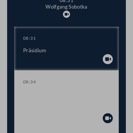
08:31
Wolfgang Sobotka
Abspielen
08:31
Präsidium
Abspiel
08:34
TOP 1-4 Einsprüche des Bundesrats
gegen das 10., 12., 16. und 18. COVID-
19-Gesetz
Abspiel