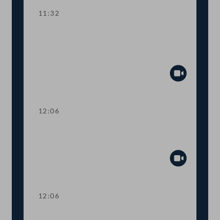
11:32
TOP 5 Corona-Finanzhilfen aus dem
Europäischen Stabilitätsmechanismus
(ESM)
Abspiel
12:06
Abstimmung über einen
Fristsetzungsantrag
Abspiel
12:06
Präsidium