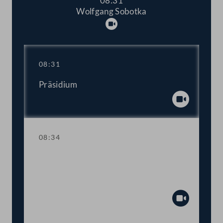
08:31
Wolfgang Sobotka
Abspielen
08:31
Präsidium
Abspiel
08:34
TOP 1-4 Einsprüche des Bundesrats
gegen das 10., 12., 16. und 18. COVID-
19-Gesetz
Abspiel