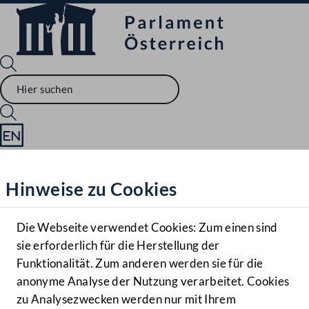
Sprache English
Mediathek
Hinweise zu Cookies
Hilfe
Benutzer
Die Webseite verwendet Cookies: Zum einen sind
Zielgruppe
sie erforderlich für die Herstellung der
Navigationsmenü öffnen
MENÜ
Funktionalität. Zum anderen werden sie für die
anonyme Analyse der Nutzung verarbeitet. Cookies
zu Analysezwecken werden nur mit Ihrem
Sprache En
Mediathek