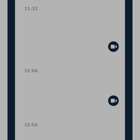
11:32
TOP 5 Corona-Finanzhilfen aus dem
Europäischen Stabilitätsmechanismus
(ESM)
Abspiel
12:06
Abstimmung über einen
Fristsetzungsantrag
Abspiel
12:06
Präsidium