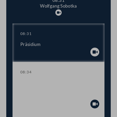
08:31
Wolfgang Sobotka
Abspielen
08:31
Präsidium
Abspiel
08:34
TOP 1-4 Einsprüche des Bundesrats
gegen das 10., 12., 16. und 18. COVID-
19-Gesetz
Abspiel