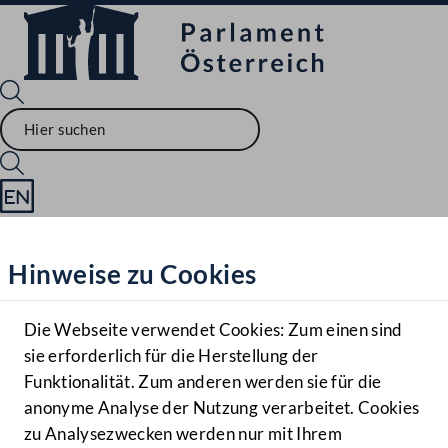
Sprache English
Mediathek
Hinweise zu Cookies
Hilfe
Benutzer
Die Webseite verwendet Cookies: Zum einen sind
Zielgruppe
sie erforderlich für die Herstellung der
Navigationsmenü öffnen
MENÜ
Funktionalität. Zum anderen werden sie für die
anonyme Analyse der Nutzung verarbeitet. Cookies
zu Analysezwecken werden nur mit Ihrem
Sprache En
Mediathek