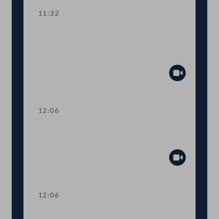
11:32
TOP 5 Corona-Finanzhilfen aus dem
Europäischen Stabilitätsmechanismus
(ESM)
Abspiel
12:06
Abstimmung über einen
Fristsetzungsantrag
Abspiel
12:06
Präsidium