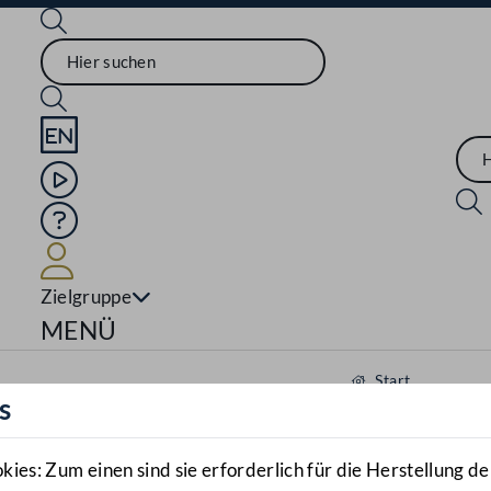
Sprache English
Mediathek
Hilfe
Benutzer
Zielgruppe
Navigationsmenü öffnen
MENÜ
Start
s
Aktuelles
Mediathek
es: Zum einen sind sie erforderlich für die Herstellung de