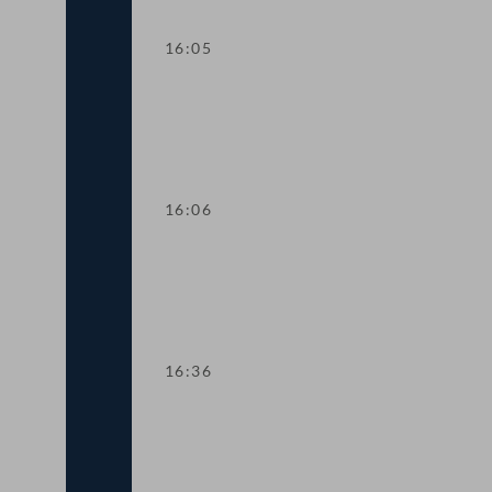
16:05
Abstimmung über die Tagesordnungspu
16:06
TOP 14-15 Digitalisierung der Futtermi
16:36
TOP 16 Investitionen zur Verbesserun