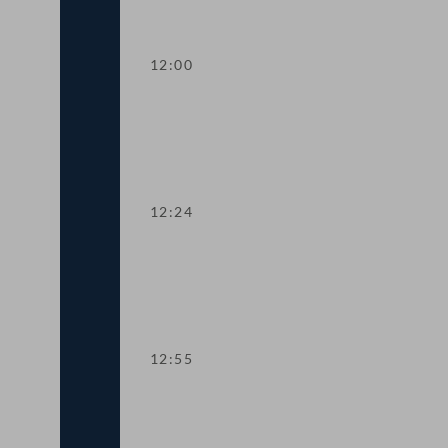
12:00
TOP 2 Studie zum Anstieg häuslicher 
12:24
TOP 3-5 Verbot von Ustascha-Treffen b
12:55
TOP 6 Mitwirkung der Exekutive bei E