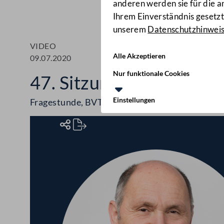
anderen werden sie für die 
Ihrem Einverständnis gesetzt.
unserem
Datenschutzhinwei
VIDEO
Alle Akzeptieren
09.07.2020
Nur funktionale Cookies
47. Sitzung des Nationa
Einstellungen
Fragestunde, BVT, LGBTI, Erhebung von Corona
Rednerinnen und Redner