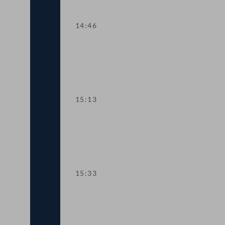
14:46
TOP 11 Initiative zur Bekämpfung von
15:13
TOP 12 Maßnahmen zur Bekämpfung 
15:33
TOP 13 Beschwerdestelle bei Misshand