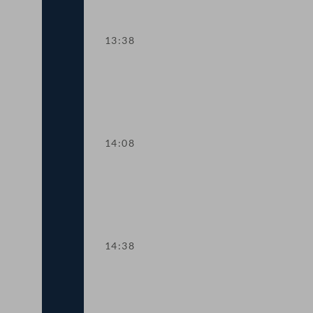
13:38
TOP 7-8 Transparenz im Krisen- und 
14:08
TOP 9-10 Asylverfahren bei vulnerabl
14:38
Abstimmung über die Tagesordnungspu