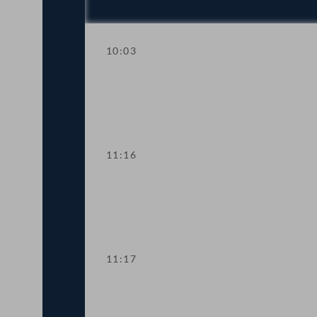
10:03
Fragestunde mit Bundesministerin für 
11:16
Präsidium
11:17
TOP 1 Spezialausbildung und Vertraue