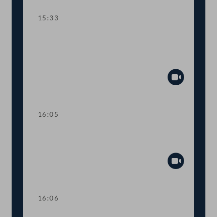
15:33
TOP 13 Beschwerdestelle bei
Misshandlungsvorwürfen gegen
PolizistInnen
Abspiel
16:05
Abstimmung über die
Tagesordnungspunkte 11 bis 13
Abspiel
16:06