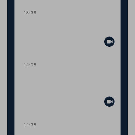
13:38
TOP 7-8 Transparenz im Krisen- und
Katastrophenschutzmanagement
Abspiel
14:08
TOP 9-10 Asylverfahren bei
vulnerablen Gruppen, Straftaten gegen
LGBTI-Personen
Abspiel
14:38