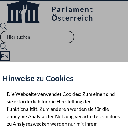
Sprache English
Mediathek
Hinweise zu Cookies
Hilfe
Benutzer
Die Webseite verwendet Cookies: Zum einen sind
Zielgruppe
sie erforderlich für die Herstellung der
Navigationsmenü öffnen
MENÜ
Funktionalität. Zum anderen werden sie für die
anonyme Analyse der Nutzung verarbeitet. Cookies
zu Analysezwecken werden nur mit Ihrem
Sprache En
Mediathek