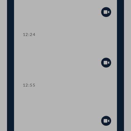
Corona-Krise
Abspiel
12:24
TOP 3-5 Verbot von Ustascha-Treffen
bzw. -Feiern in Bleiburg
Abspiel
12:55
TOP 6 Mitwirkung der Exekutive bei
Erhebungen von Corona-
Verdachtsfällen
Abspiel