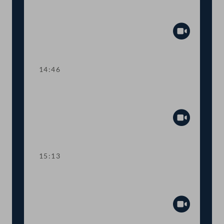
Abstimmung über die
Tagesordnungspunkte 1 bis 10
Abspiel
14:46
TOP 11 Initiative zur Bekämpfung von
illegalem Organhandeln
Abspiel
15:13
TOP 12 Maßnahmen zur Bekämpfung
von Menschenhandel
Abspiel