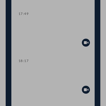
Abspiel
17:49
TOP 18 Tätigkeitsbericht des
Beratungsgremiums "Human
Biomonitoring"
Abspiel
18:17
TOP 19 Österreichische Mitsprache bei
Standort für Atommüllendlager in
Tschechien
Abspiel