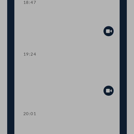
18:47
TOP 20 Umsetzung des 1-2-3-Tickets
für den öffentlichen Verkehr
Abspiel
19:24
TOP 21-23 RH-Berichte: Staatsoper,
Burgtheater, Österreichische
Nationalbibliothek
Abspiel
20:01
TOP 24 Bericht des Rechnungshofs zur
Standortkonsolidierung des ORF