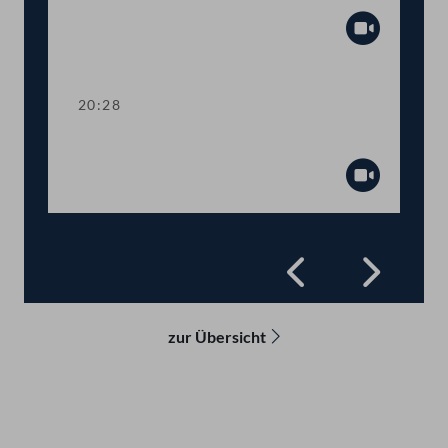
Abspiel
20:28
Präsidium
Abspiel
Zurück
Vorwä
zur Übersicht
Kontakt