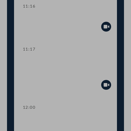
11:16
Präsidium
Abspiel
11:17
TOP 1 Spezialausbildung und
Vertrauenswürdigkeitsprüfung für
Bedienstete des BVT
Abspiel
12:00
TOP 2 Studie zum Anstieg häuslicher
Gewalt gegen Frauen während der