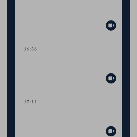
TOP 14-15 Digitalisierung der
Futtermittelkontrolle,
Pflanzenschutzmittel
Abspiel
16:36
TOP 16 Investitionen zur Verbesserung
der Gewässerökologie
Abspiel
17:11
TOP 17 Evaluierung der Gemeinsamen
Agrarpolitik (GAP) der EU