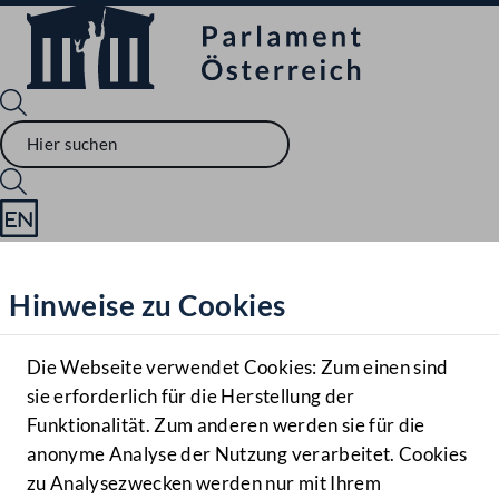
Sprache English
Mediathek
Hinweise zu Cookies
Hilfe
Benutzer
Die Webseite verwendet Cookies: Zum einen sind
Zielgruppe
sie erforderlich für die Herstellung der
Navigationsmenü öffnen
MENÜ
Funktionalität. Zum anderen werden sie für die
anonyme Analyse der Nutzung verarbeitet. Cookies
zu Analysezwecken werden nur mit Ihrem
Sprache En
Mediathek