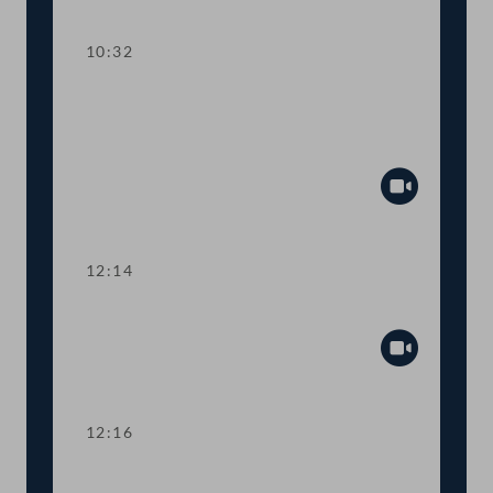
Abspiel
10:32
Aktuelle Europastunde zum
europaweiten Einsatz gegen Gewalt an
Frauen
Abspiel
12:14
Präsidium
Abspiel
12:16
TOP 1-2 Gesetzespaket gegen Hass im