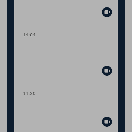
Netz
Abspiel
14:04
TOP 3 Anpassungen des
Verbraucherkreditgesetzes an EuGH-
Rechtsprechung
Abspiel
14:20
TOP 4-5 Verlängerung von COVID-19-
Sonderregelungen im Justizbereich
Abspiel