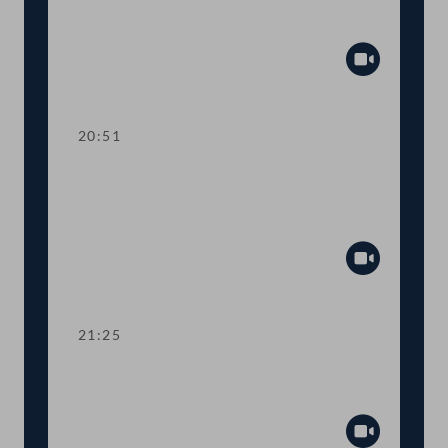
Investitionsprämie, Verlängerung von
COVID-19-Maßnahmen
Abspiel
20:51
TOP 26-28 Fristerstreckung bei
Ökostrom-Anlagen, Netzreserve,
Abfalllagerung
Abspiel
21:25
Abstimmung über die
Tagesordnungspunkte 24 bis 28