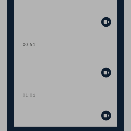
Abstimmung über einen
Fristsetzungsantrag
Abspiel
00:51
Verlesung eines Teiles des Amtlichen
Protokolls
Abspiel
01:01
Präsidium
Abspiel