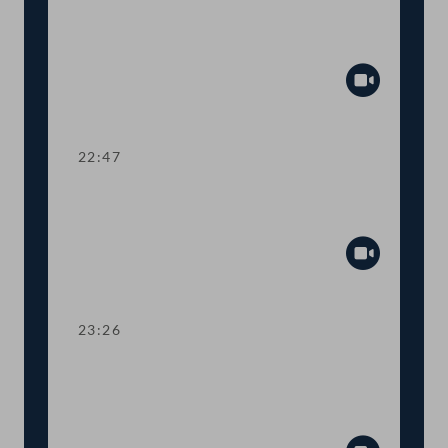
Abstimmung über die
Tagesordnungspunkte 29 bis 32
Abspiel
22:47
TOP 33 Maßnahmen zur Verhinderung
von Lebensmittelverschwendung
Abspiel
23:26
TOP 34-36 Harmonisierung im
Schienenverkehr, Fristhemmung für
Seilbahnen