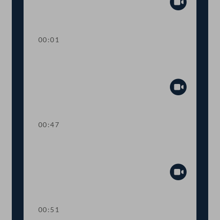
Abspiel
00:01
TOP 37-38 Fixpreise für Taxifahrten,
Suspendierung von Fahrverboten
Abspiel
00:47
Abstimmung über die
Tagesordnungspunkte 34 bis 38
Abspiel
00:51