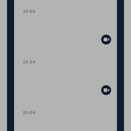
19:00
Abstimmung über die
Tagesordnungspunkte 14 bis 22
Abspiel
19:29
TOP 23 Rechtliche Grundlage für
elektronische Ausweise (E-ID)
Abspiel
20:04
TOP 24-25 Erhöhung der