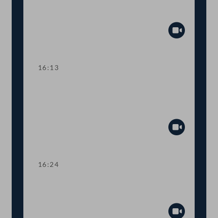
Entwicklungsziele der Vereinten
Nationen
Abspiel
16:13
TOP 12-13 Erhöhung der staatlichen
Zuwendungen an
Religionsgemeinschaften
Abspiel
16:24
Abstimmung über die
Tagesordnungspunkte 6 bis 13