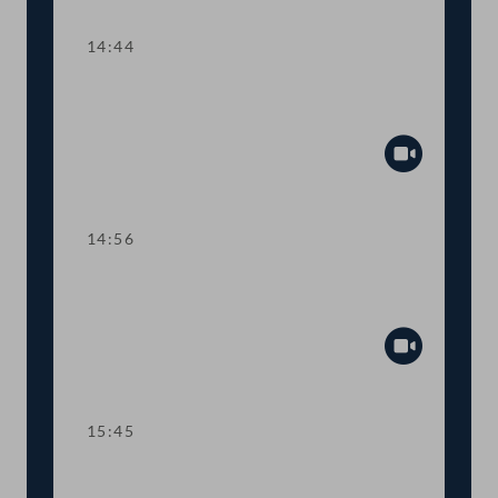
14:44
Abstimmung über die
Tagesordnungspunkte 1 bis 5
Abspiel
14:56
TOP 6-10 Neue Auflagen für Video-
Sharing-Plattformen
Abspiel
15:45
TOP 11 Umsetzung der nachhaltigen