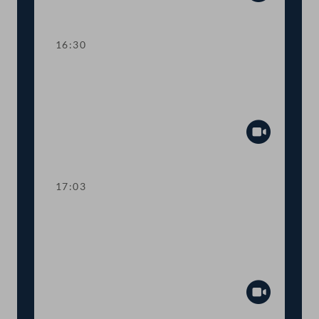
Abspiel
16:30
TOP 14-17 Kollektivversicherung,
Geldwäsche-Prävention, IWF-
Kreditrahmen
Abspiel
17:03
TOP 18-22 COVID-19-
Transparenzgesetz,
Mehrwertsteuersenkung, KMU-
Förderungen, NoVA
Abspiel