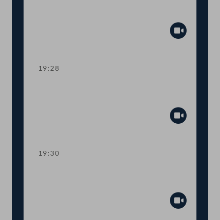
Ahndung von Fördermissbrauch mit
EU-Geldern
Abspiel
19:28
TOP 8 Immunität des Abgeordneten
Wolfgang Zanger
Abspiel
19:30
TOP 9 Immunität des Abgeordneten
Herbert Kickl
Abspiel