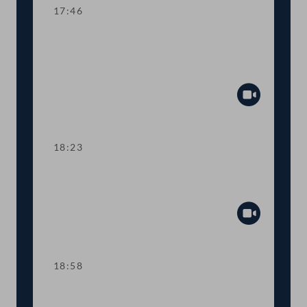
17:46
TOP 4-5 Finanzielle Absicherung des
Vereins für Konsumenteninformation
(VKI)
Abspiel
18:23
TOP 6 Anpassung der
Haftungsobergrenzen des Bundes
Abspiel
18:58
TOP 7 Neue Straftatbestände zur