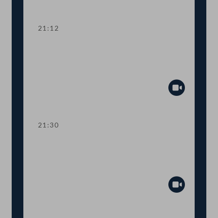
Abspiel
21:12
TOP 15 Erste Lesung: Prüfrechte des
Rechnungshofs bei staatsnahen
Unternehmen
Abspiel
21:30
TOP 16 Erste Lesung: Prüfrechte des
Rechnungshofs bei staatsnahen
Unternehmen
Abspiel