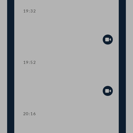
19:32
TOP 10 Erste Lesung: Schaffung eines
Rechtsanspruchs auf 4-Tage-Woche
Abspiel
19:52
TOP 11 Erste Lesung: Abschaffung der
Maklergebühren für MieterInnen
Abspiel
20:16
TOP 12 Erste Lesung: Maßnahmen für