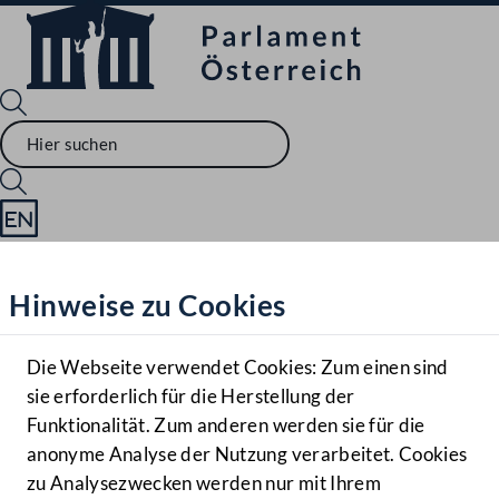
Sprache English
Mediathek
Hinweise zu Cookies
Hilfe
Benutzer
Die Webseite verwendet Cookies: Zum einen sind
Zielgruppe
sie erforderlich für die Herstellung der
Navigationsmenü öffnen
MENÜ
Funktionalität. Zum anderen werden sie für die
anonyme Analyse der Nutzung verarbeitet. Cookies
zu Analysezwecken werden nur mit Ihrem
Sprache En
Mediathek