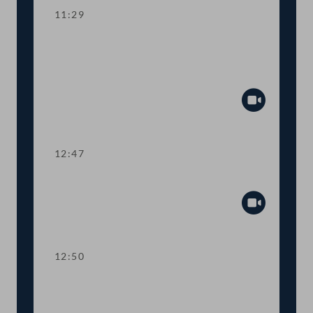
11:29
Aktuelle Europastunde zu den
Herausforderungen der neuen EU-
Kommission
Abspiel
12:47
Präsidium
Abspiel
12:50
TOP 1-2 Abschiebestopp für
abgewiesene AsylwerberInnen in