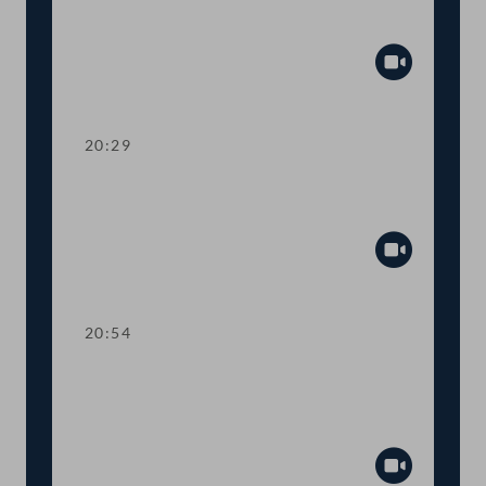
mehr Transparenz im
Gesetzgebungsprozess
Abspiel
20:29
TOP 13 Erste Lesung: Anhebung der
steuerfreien Einkommensgrenze
Abspiel
20:54
TOP 14 Erste Lesung: Wahl von
Regierungsmitgliedern durch den
Nationalrat