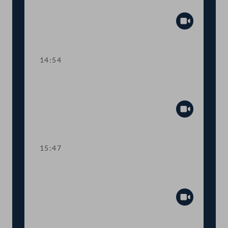
Lehre
Abspiel
14:54
TOP 3 Gehaltsanpassung im
öffentlichen Dienst
Abspiel
15:47
Dringlicher Antrag: Schutzmaßnahmen
für SpielerInnen im Glücksspiel
Abspiel