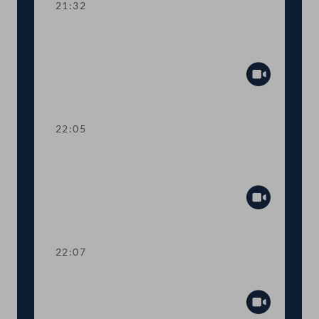
21:32
Kurze Debatte über die Einsetzung
eines Ibiza-Untersuchungsausschusses
Abspiel
22:05
Verlesung eines Teiles des Amtlichen
Protokolls
Abspiel
22:07
Präsidium