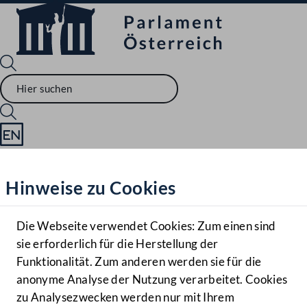
Sprache English
Mediathek
Hinweise zu Cookies
Hilfe
Benutzer
Die Webseite verwendet Cookies: Zum einen sind
Zielgruppe
sie erforderlich für die Herstellung der
Navigationsmenü öffnen
MENÜ
Funktionalität. Zum anderen werden sie für die
anonyme Analyse der Nutzung verarbeitet. Cookies
zu Analysezwecken werden nur mit Ihrem
Sprache En
Mediathek