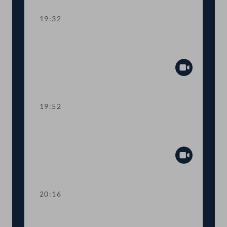
19:32
TOP 10 Erste Lesung: Schaffung eines
Rechtsanspruchs auf 4-Tage-Woche
Abspiel
19:52
TOP 11 Erste Lesung: Abschaffung der
Maklergebühren für MieterInnen
Abspiel
20:16
TOP 12 Erste Lesung: Maßnahmen für