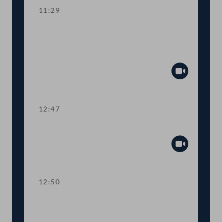
11:29
Aktuelle Europastunde zu den
Herausforderungen der neuen EU-
Kommission
Abspiel
12:47
Präsidium
Abspiel
12:50
TOP 1-2 Abschiebestopp für
abgewiesene AsylwerberInnen in