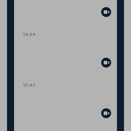
Lehre
Abspiel
14:54
TOP 3 Gehaltsanpassung im
öffentlichen Dienst
Abspiel
15:47
Dringlicher Antrag: Schutzmaßnahmen
für SpielerInnen im Glücksspiel
Abspiel