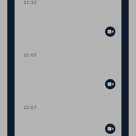
21:32
Kurze Debatte über die Einsetzung
eines Ibiza-Untersuchungsausschusses
Abspiel
22:05
Verlesung eines Teiles des Amtlichen
Protokolls
Abspiel
22:07
Präsidium