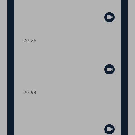
mehr Transparenz im
Gesetzgebungsprozess
Abspiel
20:29
TOP 13 Erste Lesung: Anhebung der
steuerfreien Einkommensgrenze
Abspiel
20:54
TOP 14 Erste Lesung: Wahl von
Regierungsmitgliedern durch den
Nationalrat