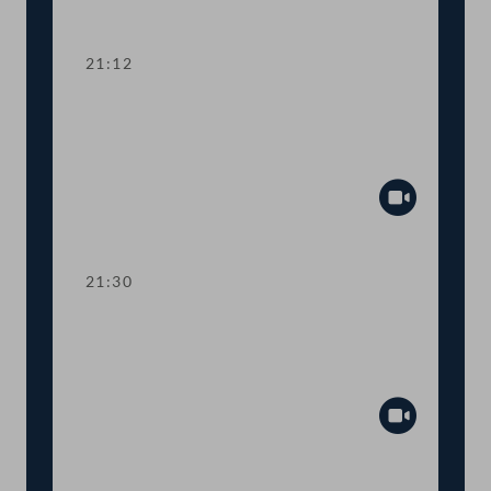
Abspiel
21:12
TOP 15 Erste Lesung: Prüfrechte des
Rechnungshofs bei staatsnahen
Unternehmen
Abspiel
21:30
TOP 16 Erste Lesung: Prüfrechte des
Rechnungshofs bei staatsnahen
Unternehmen
Abspiel