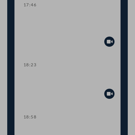
17:46
TOP 4-5 Finanzielle Absicherung des
Vereins für Konsumenteninformation
(VKI)
Abspiel
18:23
TOP 6 Anpassung der
Haftungsobergrenzen des Bundes
Abspiel
18:58
TOP 7 Neue Straftatbestände zur