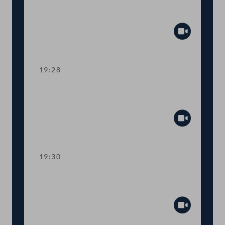
Ahndung von Fördermissbrauch mit
EU-Geldern
Abspiel
19:28
TOP 8 Immunität des Abgeordneten
Wolfgang Zanger
Abspiel
19:30
TOP 9 Immunität des Abgeordneten
Herbert Kickl
Abspiel