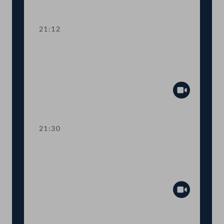
Abspiel
21:12
TOP 15 Erste Lesung: Prüfrechte des
Rechnungshofs bei staatsnahen
Unternehmen
Abspiel
21:30
TOP 16 Erste Lesung: Prüfrechte des
Rechnungshofs bei staatsnahen
Unternehmen
Abspiel