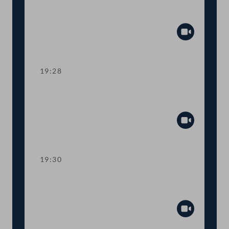
Ahndung von Fördermissbrauch mit
EU-Geldern
Abspiel
19:28
TOP 8 Immunität des Abgeordneten
Wolfgang Zanger
Abspiel
19:30
TOP 9 Immunität des Abgeordneten
Herbert Kickl
Abspiel