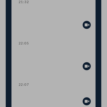
21:32
Kurze Debatte über die Einsetzung
eines Ibiza-Untersuchungsausschusses
Abspiel
22:05
Verlesung eines Teiles des Amtlichen
Protokolls
Abspiel
22:07
Präsidium