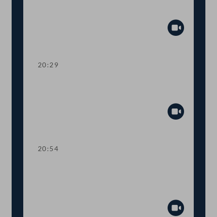
mehr Transparenz im
Gesetzgebungsprozess
Abspiel
20:29
TOP 13 Erste Lesung: Anhebung der
steuerfreien Einkommensgrenze
Abspiel
20:54
TOP 14 Erste Lesung: Wahl von
Regierungsmitgliedern durch den
Nationalrat