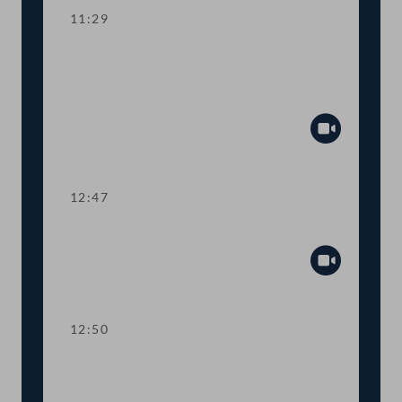
11:29
Aktuelle Europastunde zu den
Herausforderungen der neuen EU-
Kommission
Abspiel
12:47
Präsidium
Abspiel
12:50
TOP 1-2 Abschiebestopp für
abgewiesene AsylwerberInnen in