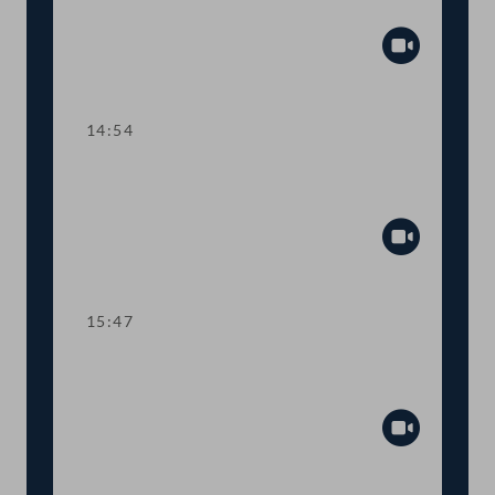
Lehre
Abspiel
14:54
TOP 3 Gehaltsanpassung im
öffentlichen Dienst
Abspiel
15:47
Dringlicher Antrag: Schutzmaßnahmen
für SpielerInnen im Glücksspiel
Abspiel