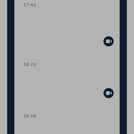
17:46
TOP 4-5 Finanzielle Absicherung des
Vereins für Konsumenteninformation
(VKI)
Abspiel
18:23
TOP 6 Anpassung der
Haftungsobergrenzen des Bundes
Abspiel
18:58
TOP 7 Neue Straftatbestände zur