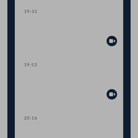
19:32
TOP 10 Erste Lesung: Schaffung eines
Rechtsanspruchs auf 4-Tage-Woche
Abspiel
19:52
TOP 11 Erste Lesung: Abschaffung der
Maklergebühren für MieterInnen
Abspiel
20:16
TOP 12 Erste Lesung: Maßnahmen für