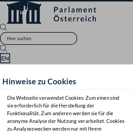
Sprache English
Mediathek
Hinweise zu Cookies
Hilfe
Benutzer
Die Webseite verwendet Cookies: Zum einen sind
Zielgruppe
sie erforderlich für die Herstellung der
Navigationsmenü öffnen
MENÜ
Funktionalität. Zum anderen werden sie für die
anonyme Analyse der Nutzung verarbeitet. Cookies
zu Analysezwecken werden nur mit Ihrem
Sprache En
Mediathek