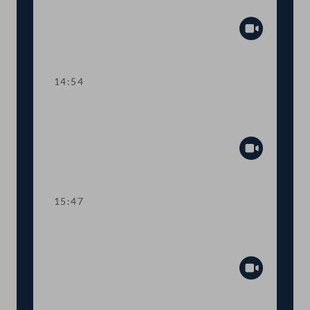
Lehre
Abspiel
14:54
TOP 3 Gehaltsanpassung im
öffentlichen Dienst
Abspiel
15:47
Dringlicher Antrag: Schutzmaßnahmen
für SpielerInnen im Glücksspiel
Abspiel