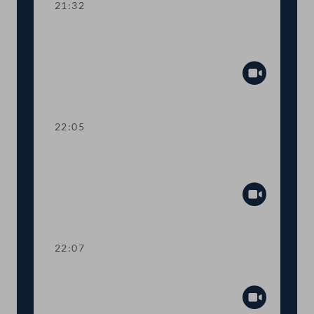
21:32
Kurze Debatte über die Einsetzung
eines Ibiza-Untersuchungsausschusses
Abspiel
22:05
Verlesung eines Teiles des Amtlichen
Protokolls
Abspiel
22:07
Präsidium