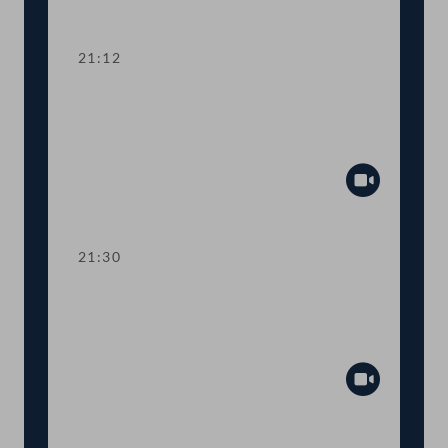
Abspiel
21:12
TOP 15 Erste Lesung: Prüfrechte des
Rechnungshofs bei staatsnahen
Unternehmen
Abspiel
21:30
TOP 16 Erste Lesung: Prüfrechte des
Rechnungshofs bei staatsnahen
Unternehmen
Abspiel