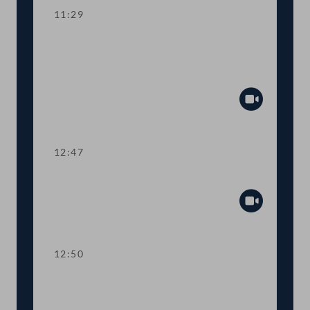
11:29
Aktuelle Europastunde zu den
Herausforderungen der neuen EU-
Kommission
Abspiel
12:47
Präsidium
Abspiel
12:50
TOP 1-2 Abschiebestopp für
abgewiesene AsylwerberInnen in