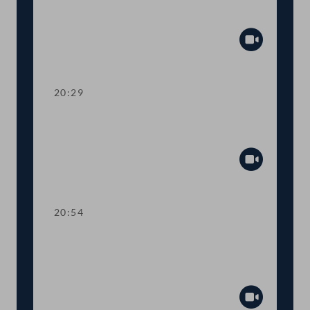
mehr Transparenz im
Gesetzgebungsprozess
Abspiel
20:29
TOP 13 Erste Lesung: Anhebung der
steuerfreien Einkommensgrenze
Abspiel
20:54
TOP 14 Erste Lesung: Wahl von
Regierungsmitgliedern durch den
Nationalrat