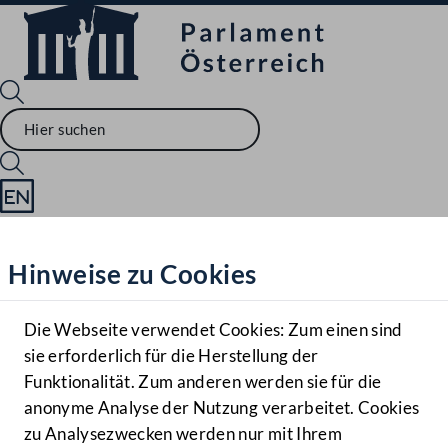
Sprache English
Mediathek
Hinweise zu Cookies
Hilfe
Benutzer
Die Webseite verwendet Cookies: Zum einen sind
Zielgruppe
sie erforderlich für die Herstellung der
Navigationsmenü öffnen
MENÜ
Funktionalität. Zum anderen werden sie für die
anonyme Analyse der Nutzung verarbeitet. Cookies
zu Analysezwecken werden nur mit Ihrem
Sprache En
Mediathek