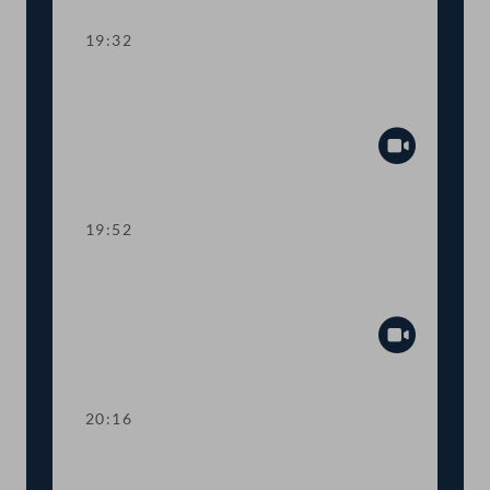
19:32
TOP 10 Erste Lesung: Schaffung eines
Rechtsanspruchs auf 4-Tage-Woche
Abspiel
19:52
TOP 11 Erste Lesung: Abschaffung der
Maklergebühren für MieterInnen
Abspiel
20:16
TOP 12 Erste Lesung: Maßnahmen für