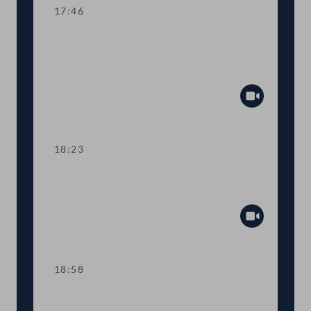
17:46
TOP 4-5 Finanzielle Absicherung des
Vereins für Konsumenteninformation
(VKI)
Abspiel
18:23
TOP 6 Anpassung der
Haftungsobergrenzen des Bundes
Abspiel
18:58
TOP 7 Neue Straftatbestände zur