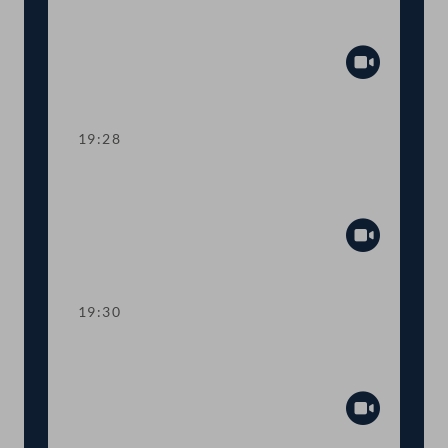
Ahndung von Fördermissbrauch mit
EU-Geldern
Abspiel
19:28
TOP 8 Immunität des Abgeordneten
Wolfgang Zanger
Abspiel
19:30
TOP 9 Immunität des Abgeordneten
Herbert Kickl
Abspiel