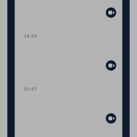
Lehre
Abspiel
14:54
TOP 3 Gehaltsanpassung im
öffentlichen Dienst
Abspiel
15:47
Dringlicher Antrag: Schutzmaßnahmen
für SpielerInnen im Glücksspiel
Abspiel