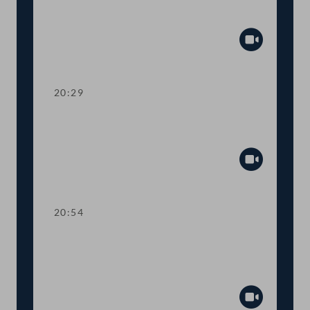
mehr Transparenz im
Gesetzgebungsprozess
Abspiel
20:29
TOP 13 Erste Lesung: Anhebung der
steuerfreien Einkommensgrenze
Abspiel
20:54
TOP 14 Erste Lesung: Wahl von
Regierungsmitgliedern durch den
Nationalrat