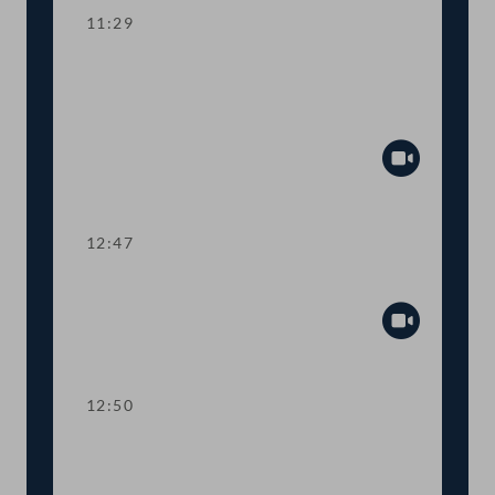
11:29
Aktuelle Europastunde zu den
Herausforderungen der neuen EU-
Kommission
Abspiel
12:47
Präsidium
Abspiel
12:50
TOP 1-2 Abschiebestopp für
abgewiesene AsylwerberInnen in