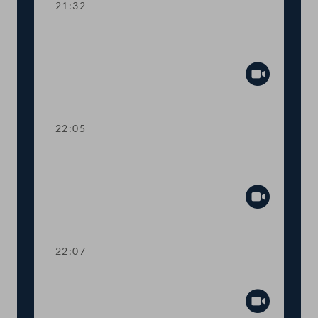
21:32
Kurze Debatte über die Einsetzung
eines Ibiza-Untersuchungsausschusses
Abspiel
22:05
Verlesung eines Teiles des Amtlichen
Protokolls
Abspiel
22:07
Präsidium