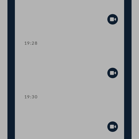
Ahndung von Fördermissbrauch mit
EU-Geldern
Abspiel
19:28
TOP 8 Immunität des Abgeordneten
Wolfgang Zanger
Abspiel
19:30
TOP 9 Immunität des Abgeordneten
Herbert Kickl
Abspiel