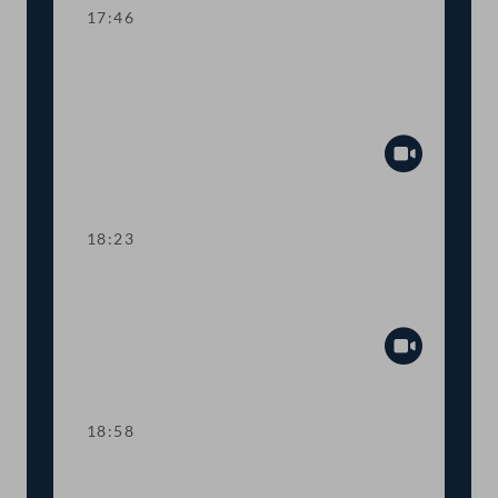
17:46
TOP 4-5 Finanzielle Absicherung des
Vereins für Konsumenteninformation
(VKI)
Abspiel
18:23
TOP 6 Anpassung der
Haftungsobergrenzen des Bundes
Abspiel
18:58
TOP 7 Neue Straftatbestände zur