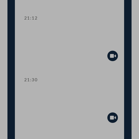
Abspiel
21:12
TOP 15 Erste Lesung: Prüfrechte des
Rechnungshofs bei staatsnahen
Unternehmen
Abspiel
21:30
TOP 16 Erste Lesung: Prüfrechte des
Rechnungshofs bei staatsnahen
Unternehmen
Abspiel