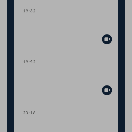
19:32
TOP 10 Erste Lesung: Schaffung eines
Rechtsanspruchs auf 4-Tage-Woche
Abspiel
19:52
TOP 11 Erste Lesung: Abschaffung der
Maklergebühren für MieterInnen
Abspiel
20:16
TOP 12 Erste Lesung: Maßnahmen für