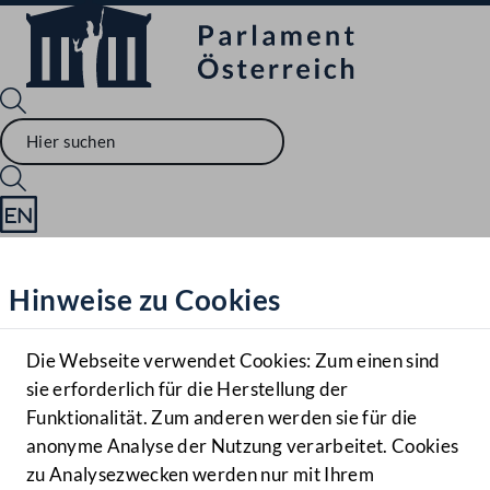
Sprache English
Mediathek
Hinweise zu Cookies
Hilfe
Benutzer
Die Webseite verwendet Cookies: Zum einen sind
Zielgruppe
sie erforderlich für die Herstellung der
Navigationsmenü öffnen
MENÜ
Funktionalität. Zum anderen werden sie für die
anonyme Analyse der Nutzung verarbeitet. Cookies
zu Analysezwecken werden nur mit Ihrem
Sprache En
Mediathek