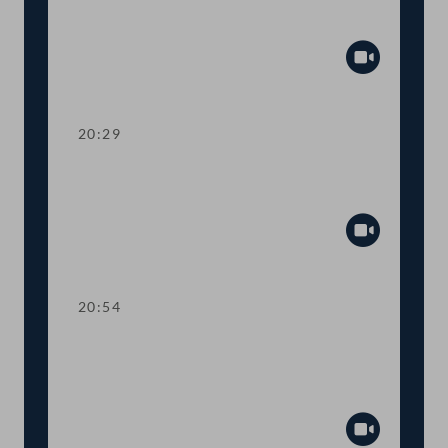
mehr Transparenz im
Gesetzgebungsprozess
Abspiel
20:29
TOP 13 Erste Lesung: Anhebung der
steuerfreien Einkommensgrenze
Abspiel
20:54
TOP 14 Erste Lesung: Wahl von
Regierungsmitgliedern durch den
Nationalrat