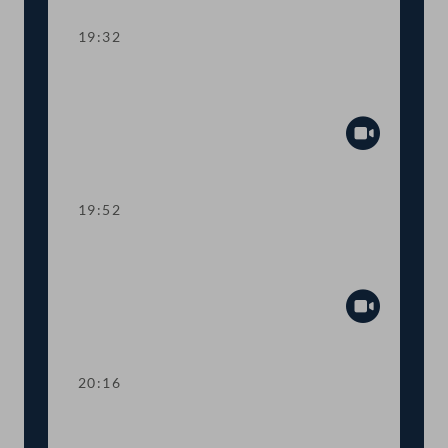
19:32
TOP 10 Erste Lesung: Schaffung eines
Rechtsanspruchs auf 4-Tage-Woche
Abspiel
19:52
TOP 11 Erste Lesung: Abschaffung der
Maklergebühren für MieterInnen
Abspiel
20:16
TOP 12 Erste Lesung: Maßnahmen für