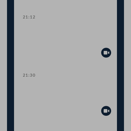
Abspiel
21:12
TOP 15 Erste Lesung: Prüfrechte des
Rechnungshofs bei staatsnahen
Unternehmen
Abspiel
21:30
TOP 16 Erste Lesung: Prüfrechte des
Rechnungshofs bei staatsnahen
Unternehmen
Abspiel