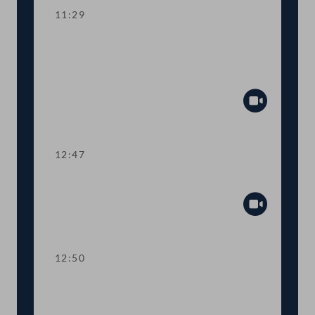
11:29
Aktuelle Europastunde zu den
Herausforderungen der neuen EU-
Kommission
Abspiel
12:47
Präsidium
Abspiel
12:50
TOP 1-2 Abschiebestopp für
abgewiesene AsylwerberInnen in