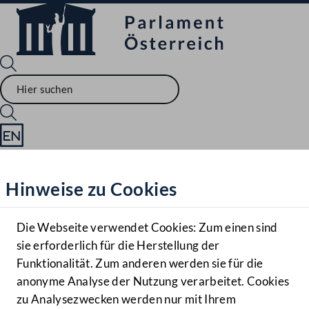
Sprache English
Mediathek
Hinweise zu Cookies
Hilfe
Benutzer
Die Webseite verwendet Cookies: Zum einen sind
Zielgruppe
sie erforderlich für die Herstellung der
Navigationsmenü öffnen
MENÜ
Funktionalität. Zum anderen werden sie für die
anonyme Analyse der Nutzung verarbeitet. Cookies
zu Analysezwecken werden nur mit Ihrem
Sprache En
Mediathek