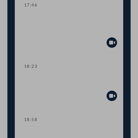
17:46
TOP 4-5 Finanzielle Absicherung des
Vereins für Konsumenteninformation
(VKI)
Abspiel
18:23
TOP 6 Anpassung der
Haftungsobergrenzen des Bundes
Abspiel
18:58
TOP 7 Neue Straftatbestände zur