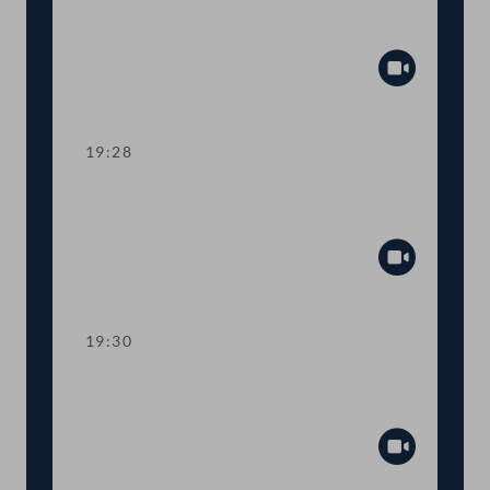
Ahndung von Fördermissbrauch mit
EU-Geldern
Abspiel
19:28
TOP 8 Immunität des Abgeordneten
Wolfgang Zanger
Abspiel
19:30
TOP 9 Immunität des Abgeordneten
Herbert Kickl
Abspiel