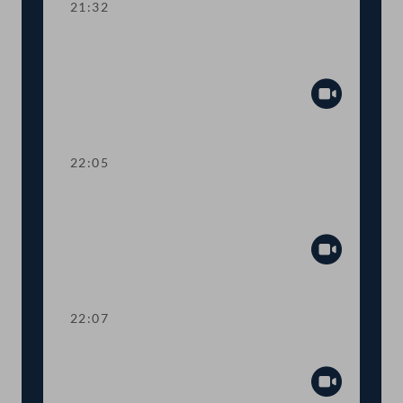
21:32
Kurze Debatte über die Einsetzung
eines Ibiza-Untersuchungsausschusses
Abspiel
22:05
Verlesung eines Teiles des Amtlichen
Protokolls
Abspiel
22:07
Präsidium