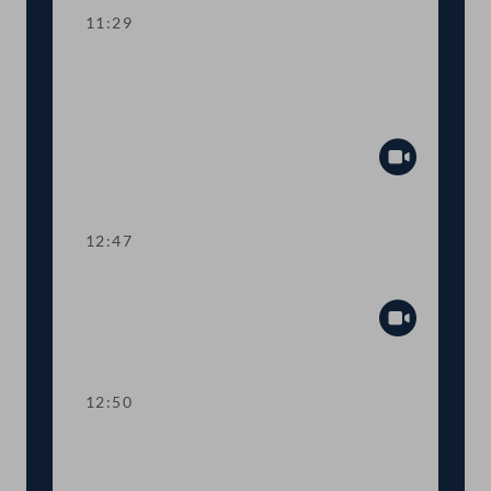
11:29
Aktuelle Europastunde zu den
Herausforderungen der neuen EU-
Kommission
Abspiel
12:47
Präsidium
Abspiel
12:50
TOP 1-2 Abschiebestopp für
abgewiesene AsylwerberInnen in