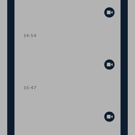
Lehre
Abspiel
14:54
TOP 3 Gehaltsanpassung im
öffentlichen Dienst
Abspiel
15:47
Dringlicher Antrag: Schutzmaßnahmen
für SpielerInnen im Glücksspiel
Abspiel