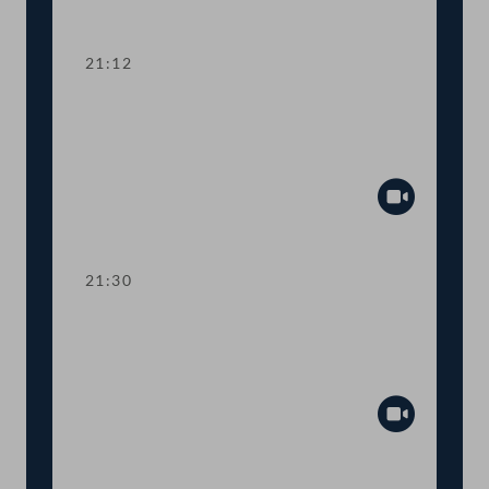
Abspiel
21:12
TOP 15 Erste Lesung: Prüfrechte des
Rechnungshofs bei staatsnahen
Unternehmen
Abspiel
21:30
TOP 16 Erste Lesung: Prüfrechte des
Rechnungshofs bei staatsnahen
Unternehmen
Abspiel