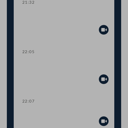
21:32
Kurze Debatte über die Einsetzung
eines Ibiza-Untersuchungsausschusses
Abspiel
22:05
Verlesung eines Teiles des Amtlichen
Protokolls
Abspiel
22:07
Präsidium