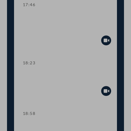
17:46
TOP 4-5 Finanzielle Absicherung des
Vereins für Konsumenteninformation
(VKI)
Abspiel
18:23
TOP 6 Anpassung der
Haftungsobergrenzen des Bundes
Abspiel
18:58
TOP 7 Neue Straftatbestände zur