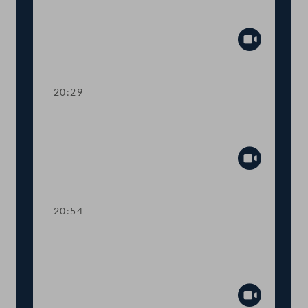
mehr Transparenz im
Gesetzgebungsprozess
Abspiel
20:29
TOP 13 Erste Lesung: Anhebung der
steuerfreien Einkommensgrenze
Abspiel
20:54
TOP 14 Erste Lesung: Wahl von
Regierungsmitgliedern durch den
Nationalrat