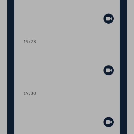
Ahndung von Fördermissbrauch mit
EU-Geldern
Abspiel
19:28
TOP 8 Immunität des Abgeordneten
Wolfgang Zanger
Abspiel
19:30
TOP 9 Immunität des Abgeordneten
Herbert Kickl
Abspiel