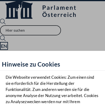
Sprache English
Mediathek
Hinweise zu Cookies
Hilfe
Benutzer
Die Webseite verwendet Cookies: Zum einen sind
Zielgruppe
sie erforderlich für die Herstellung der
Navigationsmenü öffnen
MENÜ
Funktionalität. Zum anderen werden sie für die
anonyme Analyse der Nutzung verarbeitet. Cookies
zu Analysezwecken werden nur mit Ihrem
Sprache En
Mediathek