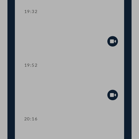
19:32
TOP 10 Erste Lesung: Schaffung eines
Rechtsanspruchs auf 4-Tage-Woche
Abspiel
19:52
TOP 11 Erste Lesung: Abschaffung der
Maklergebühren für MieterInnen
Abspiel
20:16
TOP 12 Erste Lesung: Maßnahmen für