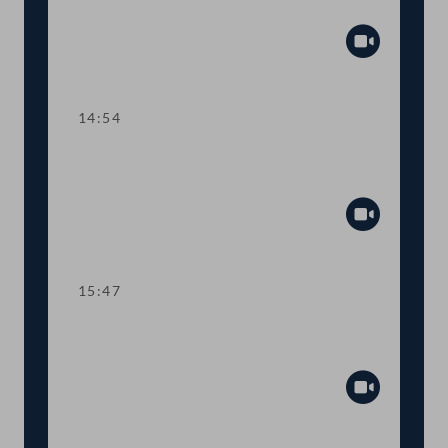
Lehre
Abspiel
14:54
TOP 3 Gehaltsanpassung im
öffentlichen Dienst
Abspiel
15:47
Dringlicher Antrag: Schutzmaßnahmen
für SpielerInnen im Glücksspiel
Abspiel