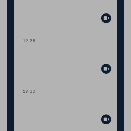
Ahndung von Fördermissbrauch mit
EU-Geldern
Abspiel
19:28
TOP 8 Immunität des Abgeordneten
Wolfgang Zanger
Abspiel
19:30
TOP 9 Immunität des Abgeordneten
Herbert Kickl
Abspiel