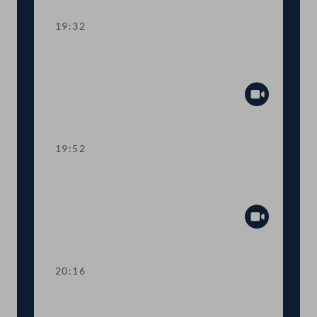
19:32
TOP 10 Erste Lesung: Schaffung eines
Rechtsanspruchs auf 4-Tage-Woche
Abspiel
19:52
TOP 11 Erste Lesung: Abschaffung der
Maklergebühren für MieterInnen
Abspiel
20:16
TOP 12 Erste Lesung: Maßnahmen für