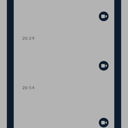
mehr Transparenz im
Gesetzgebungsprozess
Abspiel
20:29
TOP 13 Erste Lesung: Anhebung der
steuerfreien Einkommensgrenze
Abspiel
20:54
TOP 14 Erste Lesung: Wahl von
Regierungsmitgliedern durch den
Nationalrat