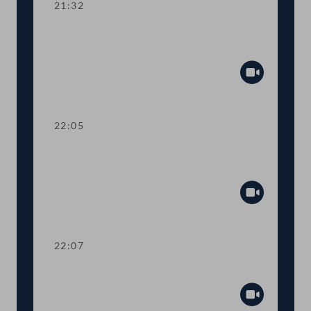
21:32
Kurze Debatte über die Einsetzung
eines Ibiza-Untersuchungsausschusses
Abspiel
22:05
Verlesung eines Teiles des Amtlichen
Protokolls
Abspiel
22:07
Präsidium