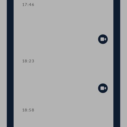
17:46
TOP 4-5 Finanzielle Absicherung des
Vereins für Konsumenteninformation
(VKI)
Abspiel
18:23
TOP 6 Anpassung der
Haftungsobergrenzen des Bundes
Abspiel
18:58
TOP 7 Neue Straftatbestände zur