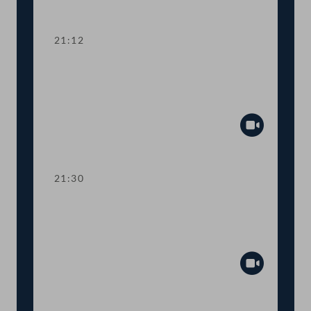
Abspiel
21:12
TOP 15 Erste Lesung: Prüfrechte des
Rechnungshofs bei staatsnahen
Unternehmen
Abspiel
21:30
TOP 16 Erste Lesung: Prüfrechte des
Rechnungshofs bei staatsnahen
Unternehmen
Abspiel