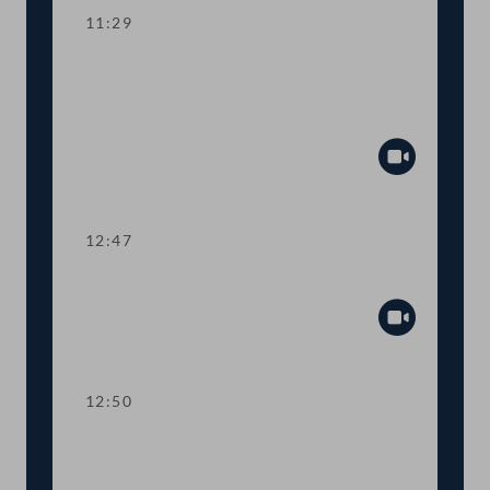
11:29
Aktuelle Europastunde zu den
Herausforderungen der neuen EU-
Kommission
Abspiel
12:47
Präsidium
Abspiel
12:50
TOP 1-2 Abschiebestopp für
abgewiesene AsylwerberInnen in