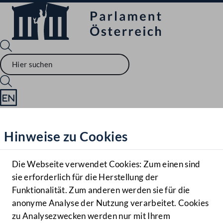
Sprache English
Mediathek
Hinweise zu Cookies
Hilfe
Benutzer
Die Webseite verwendet Cookies: Zum einen sind
Zielgruppe
sie erforderlich für die Herstellung der
Navigationsmenü öffnen
MENÜ
Funktionalität. Zum anderen werden sie für die
anonyme Analyse der Nutzung verarbeitet. Cookies
zu Analysezwecken werden nur mit Ihrem
Sprache En
Mediathek