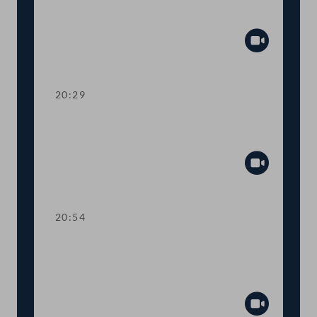
mehr Transparenz im
Gesetzgebungsprozess
Abspiel
20:29
TOP 13 Erste Lesung: Anhebung der
steuerfreien Einkommensgrenze
Abspiel
20:54
TOP 14 Erste Lesung: Wahl von
Regierungsmitgliedern durch den
Nationalrat