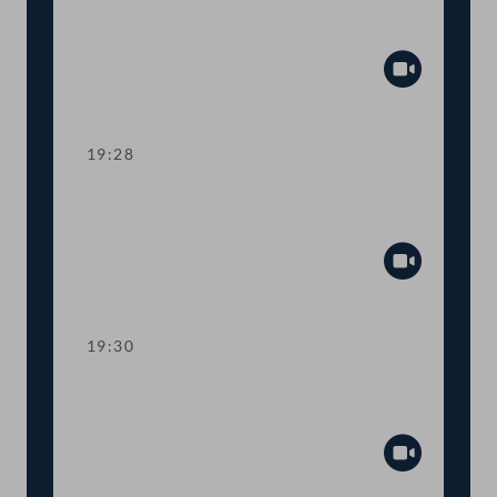
Ahndung von Fördermissbrauch mit
EU-Geldern
Abspiel
19:28
TOP 8 Immunität des Abgeordneten
Wolfgang Zanger
Abspiel
19:30
TOP 9 Immunität des Abgeordneten
Herbert Kickl
Abspiel