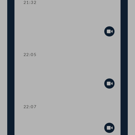
21:32
Kurze Debatte über die Einsetzung
eines Ibiza-Untersuchungsausschusses
Abspiel
22:05
Verlesung eines Teiles des Amtlichen
Protokolls
Abspiel
22:07
Präsidium