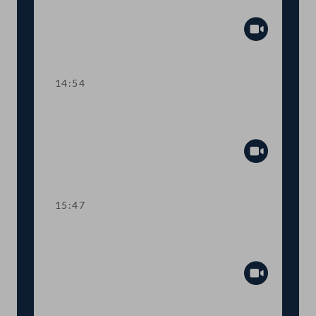
Lehre
Abspiel
14:54
TOP 3 Gehaltsanpassung im
öffentlichen Dienst
Abspiel
15:47
Dringlicher Antrag: Schutzmaßnahmen
für SpielerInnen im Glücksspiel
Abspiel