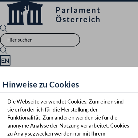
Sprache English
Mediathek
Hinweise zu Cookies
Hilfe
Benutzer
Die Webseite verwendet Cookies: Zum einen sind
Zielgruppe
sie erforderlich für die Herstellung der
Navigationsmenü öffnen
MENÜ
Funktionalität. Zum anderen werden sie für die
anonyme Analyse der Nutzung verarbeitet. Cookies
zu Analysezwecken werden nur mit Ihrem
Sprache En
Mediathek