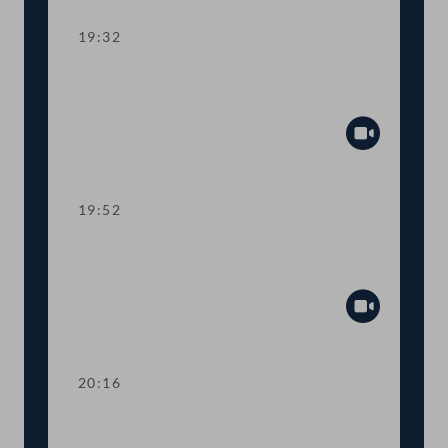
19:32
TOP 10 Erste Lesung: Schaffung eines
Rechtsanspruchs auf 4-Tage-Woche
Abspiel
19:52
TOP 11 Erste Lesung: Abschaffung der
Maklergebühren für MieterInnen
Abspiel
20:16
TOP 12 Erste Lesung: Maßnahmen für