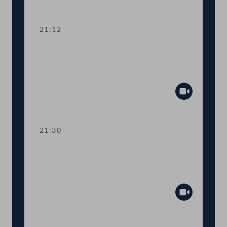
Abspiel
21:12
TOP 15 Erste Lesung: Prüfrechte des
Rechnungshofs bei staatsnahen
Unternehmen
Abspiel
21:30
TOP 16 Erste Lesung: Prüfrechte des
Rechnungshofs bei staatsnahen
Unternehmen
Abspiel