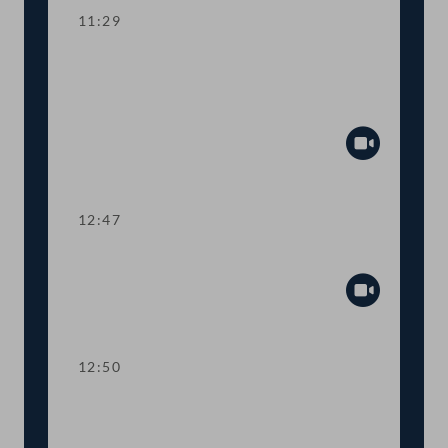
11:29
Aktuelle Europastunde zu den
Herausforderungen der neuen EU-
Kommission
Abspiel
12:47
Präsidium
Abspiel
12:50
TOP 1-2 Abschiebestopp für
abgewiesene AsylwerberInnen in