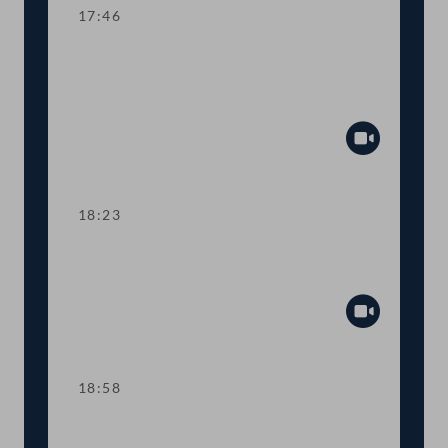
17:46
TOP 4-5 Finanzielle Absicherung des
Vereins für Konsumenteninformation
(VKI)
Abspiel
18:23
TOP 6 Anpassung der
Haftungsobergrenzen des Bundes
Abspiel
18:58
TOP 7 Neue Straftatbestände zur