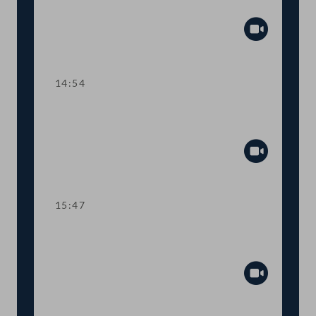
Lehre
Abspiel
14:54
TOP 3 Gehaltsanpassung im
öffentlichen Dienst
Abspiel
15:47
Dringlicher Antrag: Schutzmaßnahmen
für SpielerInnen im Glücksspiel
Abspiel