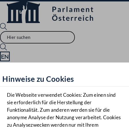
Sprache English
Mediathek
Hinweise zu Cookies
Hilfe
Benutzer
Die Webseite verwendet Cookies: Zum einen sind
Zielgruppe
sie erforderlich für die Herstellung der
Navigationsmenü öffnen
MENÜ
Funktionalität. Zum anderen werden sie für die
anonyme Analyse der Nutzung verarbeitet. Cookies
zu Analysezwecken werden nur mit Ihrem
Sprache En
Mediathek