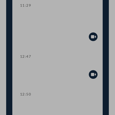
11:29
Aktuelle Europastunde zu den
Herausforderungen der neuen EU-
Kommission
Abspiel
12:47
Präsidium
Abspiel
12:50
TOP 1-2 Abschiebestopp für
abgewiesene AsylwerberInnen in