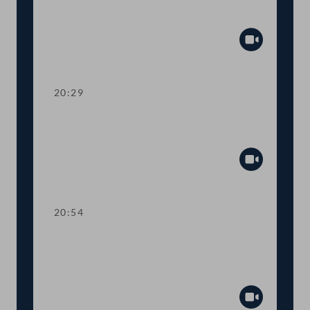
mehr Transparenz im
Gesetzgebungsprozess
Abspiel
20:29
TOP 13 Erste Lesung: Anhebung der
steuerfreien Einkommensgrenze
Abspiel
20:54
TOP 14 Erste Lesung: Wahl von
Regierungsmitgliedern durch den
Nationalrat