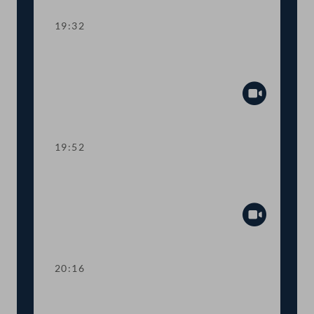
19:32
TOP 10 Erste Lesung: Schaffung eines
Rechtsanspruchs auf 4-Tage-Woche
Abspiel
19:52
TOP 11 Erste Lesung: Abschaffung der
Maklergebühren für MieterInnen
Abspiel
20:16
TOP 12 Erste Lesung: Maßnahmen für