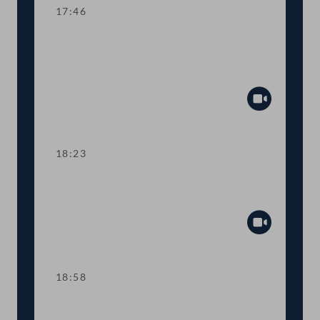
17:46
TOP 4-5 Finanzielle Absicherung des
Vereins für Konsumenteninformation
(VKI)
Abspiel
18:23
TOP 6 Anpassung der
Haftungsobergrenzen des Bundes
Abspiel
18:58
TOP 7 Neue Straftatbestände zur