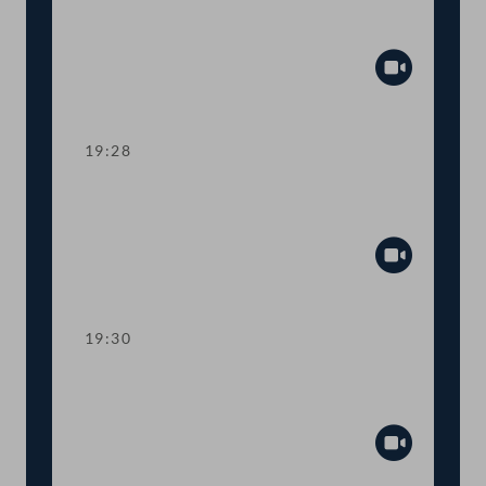
Ahndung von Fördermissbrauch mit
EU-Geldern
Abspiel
19:28
TOP 8 Immunität des Abgeordneten
Wolfgang Zanger
Abspiel
19:30
TOP 9 Immunität des Abgeordneten
Herbert Kickl
Abspiel