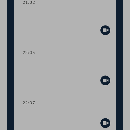
21:32
Kurze Debatte über die Einsetzung
eines Ibiza-Untersuchungsausschusses
Abspiel
22:05
Verlesung eines Teiles des Amtlichen
Protokolls
Abspiel
22:07
Präsidium