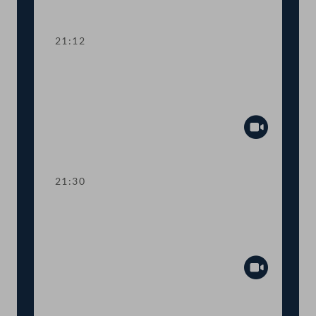
Abspiel
21:12
TOP 15 Erste Lesung: Prüfrechte des
Rechnungshofs bei staatsnahen
Unternehmen
Abspiel
21:30
TOP 16 Erste Lesung: Prüfrechte des
Rechnungshofs bei staatsnahen
Unternehmen
Abspiel