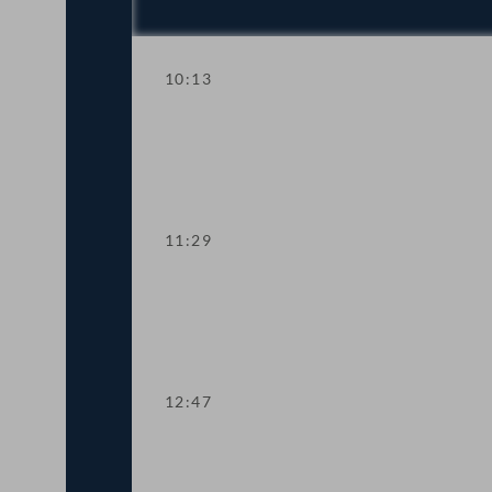
10:13
Aktuelle Stunde zum Thema "Stopp der
11:29
Aktuelle Europastunde zu den Heraus
12:47
Präsidium