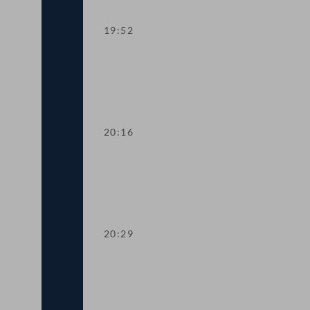
19:52
TOP 11 Erste Lesung: Abschaffung der
20:16
TOP 12 Erste Lesung: Maßnahmen für 
20:29
TOP 13 Erste Lesung: Anhebung der s