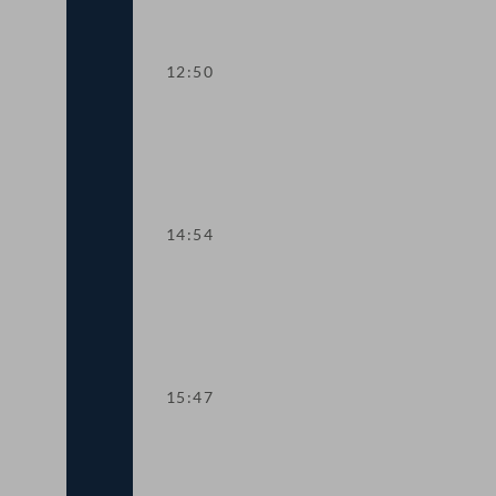
12:50
TOP 1-2 Abschiebestopp für abgewies
14:54
TOP 3 Gehaltsanpassung im öffentliche
15:47
Dringlicher Antrag: Schutzmaßnahmen f