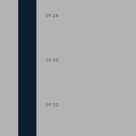
19:28
TOP 8 Immunität des Abgeordneten W
19:30
TOP 9 Immunität des Abgeordneten He
19:32
TOP 10 Erste Lesung: Schaffung eines