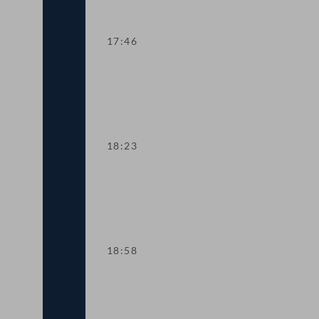
17:46
TOP 4-5 Finanzielle Absicherung des V
18:23
TOP 6 Anpassung der Haftungsobergr
18:58
TOP 7 Neue Straftatbestände zur Ahn