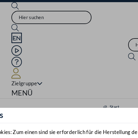
Sprache English
Mediathek
Hilfe
Benutzer
Zielgruppe
Navigationsmenü öffnen
MENÜ
Start
s
Aktuelles
Mediathek
es: Zum einen sind sie erforderlich für die Herstellung de