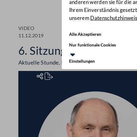
anderen werden sie für die 
Ihrem Einverständnis gesetzt.
unserem
Datenschutzhinwei
VIDEO
Alle Akzeptieren
11.12.2019
Nur funktionale Cookies
6. Sitzung des National
Einstellungen
Aktuelle Stunde, Europastunde, AsylwerberInne
Rednerinnen und Redner