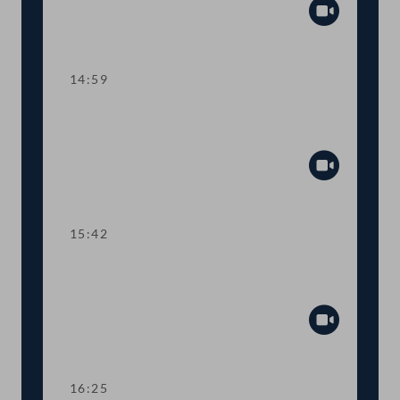
Abspiel
14:59
Kurze Debatte über eine
Anfragebeantwortung
Abspiel
15:42
Kurze Debatte über einen
Fristsetzungsantrag
Abspiel
16:25