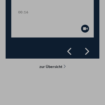
Abspiel
00:16
Präsidium
Abspiel
Zurück
Vorwä
zur Übersicht
Kontakt