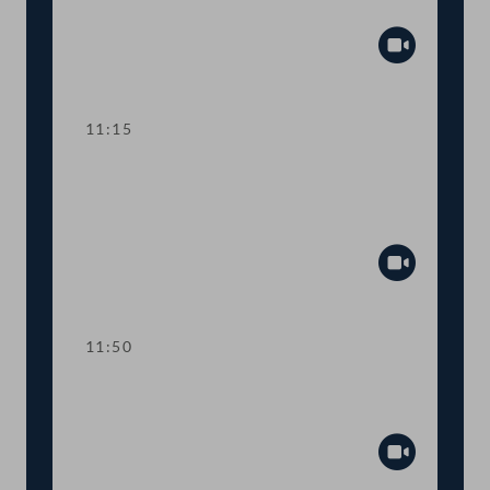
Transparenz
Abspiel
11:15
TOP 3-4 Aufstockung von COVID-19-
Fördertöpfen für KünstlerInnen,
Ministeranklage
Abspiel
11:50
Abstimmung über die
Tagesordnungspunkte 1 bis 4
Abspiel