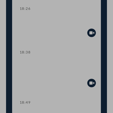
18:26
TOP 18-19 Förderung von Lehrstellen,
Schutz für Selbständige vor COVID-19
Abspiel
18:38
TOP 20 Fristverlängerung für
Langfristgutachten der
Alterssicherungskommission
Abspiel
18:49
Abstimmung über die