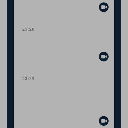
Abspiel
23:28
Abstimmung über die
Tagesordnungspunkte 37 und 38
Abspiel
23:29
TOP 39-41 Bundesheer:
Hubschraubereinsätze,
Liegenschaftsverkäufe,
Schutzausrüstung