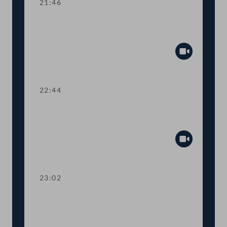
21:46
TOP 35-36 Amtssitzgesetz, Änderung
des Rotkreuzgesetzes
Abspiel
22:44
TOP 37 Verbot des Einsatzes
autonomer Waffensysteme
Abspiel
23:02
TOP 38 Initiative für unabhängigen
Journalismus und Schutz von
JournalistInnen