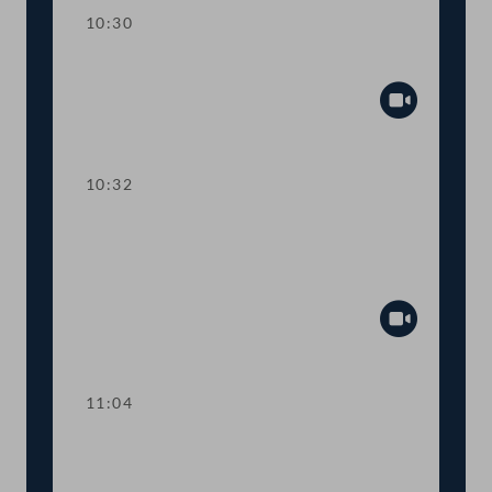
10:30
Präsidium
Abspiel
10:32
TOP 1 Fördermittel zur Absicherung
des österreichisch-jüdischen
Kulturerbes
Abspiel
11:04
TOP 2 Klarstellung im
Ausschreibungsgesetz für mehr