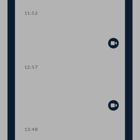
11:52
TOP 5 Grüner Bericht: Situation der
Land- und Forstwirtschaft 2019
Abspiel
12:57
TOP 6 Entschließung gegen eine
Ratifizierung des Mercosur-
Abkommens
Abspiel
13:48