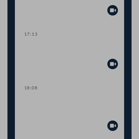
Tagesordnungspunkte 9 und 10
Abspiel
17:13
TOP 11-15 COVID-19: Maßnahmen in
den Bereichen Arbeit und Wirtschaft
Abspiel
18:08
TOP 16-17 Freistellung schwangerer
Beschäftigter in Berufen mit
Körperkontakt
Abspiel