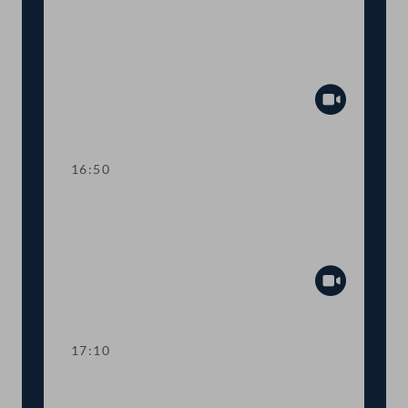
TOP 9 Sonderbericht zur Situation von
Menschen mit Behinderung am
Arbeitsmarkt
Abspiel
16:50
TOP 10 Bestellung und Abberufung
von Kommissionsmitgliedern der
Volksanwaltschaft
Abspiel
17:10
Abstimmung über die