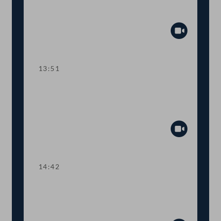
Abstimmung über die
Tagesordnungspunkte 5 und 6
Abspiel
13:51
TOP 7-8 Ausweitung des
Härtefallfonds auf touristische
VermieterInnen
Abspiel
14:42
TOP 9 Sonderbericht zur Situation von
Menschen mit Behinderung am
Arbeitsmarkt