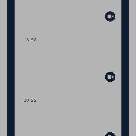
Tagesordnungspunkte 11 bis 20
Abspiel
18:56
TOP 21-29 COVID-19: Impfungen,
Schnelltests für zu Hause, Tests in
Apotheken
Abspiel
20:22
TOP 30-31 Qualifikationsnachweise in
Gesundheitsberufen, Digitale
Sammelurkunde