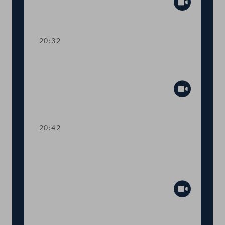
Abspiel
20:32
Abstimmung über die
Tagesordnungspunkte 21 bis 31
Abspiel
20:42
TOP 32-34 COVID-19: Steuerliche
Sonderregelungen, Homeoffice-Paket,
Testkosten
Abspiel