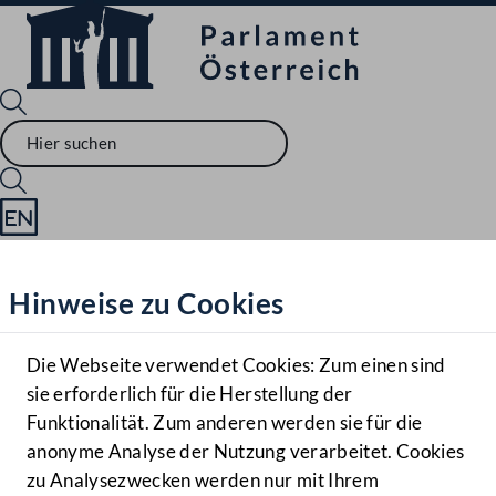
Sprache English
Mediathek
Hinweise zu Cookies
Hilfe
Benutzer
Die Webseite verwendet Cookies: Zum einen sind
Zielgruppe
sie erforderlich für die Herstellung der
Navigationsmenü öffnen
MENÜ
Funktionalität. Zum anderen werden sie für die
anonyme Analyse der Nutzung verarbeitet. Cookies
zu Analysezwecken werden nur mit Ihrem
Sprache En
Mediathek