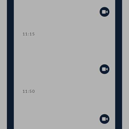
Transparenz
Abspiel
11:15
TOP 3-4 Aufstockung von COVID-19-
Fördertöpfen für KünstlerInnen,
Ministeranklage
Abspiel
11:50
Abstimmung über die
Tagesordnungspunkte 1 bis 4
Abspiel