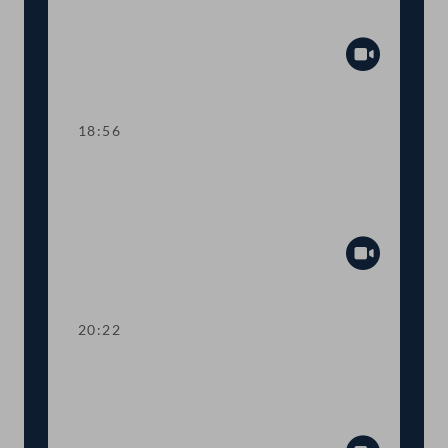
Tagesordnungspunkte 11 bis 20
Abspiel
18:56
TOP 21-29 COVID-19: Impfungen,
Schnelltests für zu Hause, Tests in
Apotheken
Abspiel
20:22
TOP 30-31 Qualifikationsnachweise in
Gesundheitsberufen, Digitale
Sammelurkunde