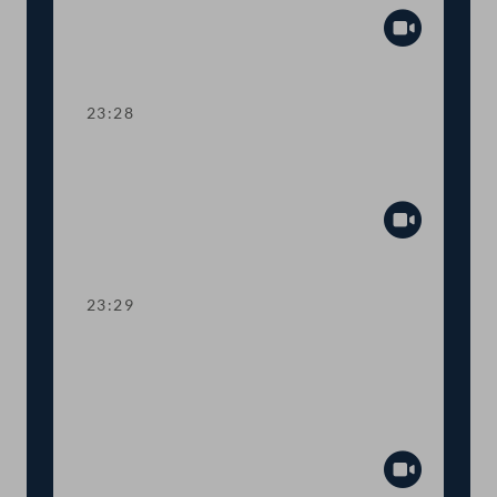
Abspiel
23:28
Abstimmung über die
Tagesordnungspunkte 37 und 38
Abspiel
23:29
TOP 39-41 Bundesheer:
Hubschraubereinsätze,
Liegenschaftsverkäufe,
Schutzausrüstung