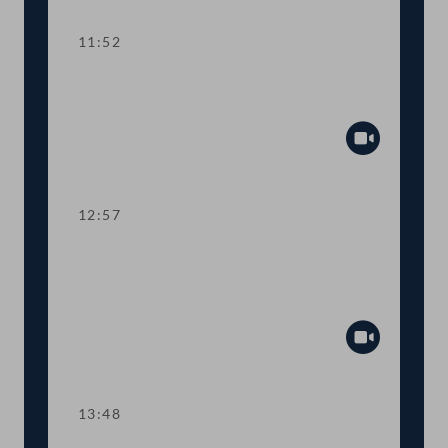
11:52
TOP 5 Grüner Bericht: Situation der
Land- und Forstwirtschaft 2019
Abspiel
12:57
TOP 6 Entschließung gegen eine
Ratifizierung des Mercosur-
Abkommens
Abspiel
13:48