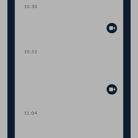
10:30
Präsidium
Abspiel
10:32
TOP 1 Fördermittel zur Absicherung
des österreichisch-jüdischen
Kulturerbes
Abspiel
11:04
TOP 2 Klarstellung im
Ausschreibungsgesetz für mehr