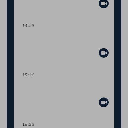
Abspiel
14:59
Kurze Debatte über eine
Anfragebeantwortung
Abspiel
15:42
Kurze Debatte über einen
Fristsetzungsantrag
Abspiel
16:25