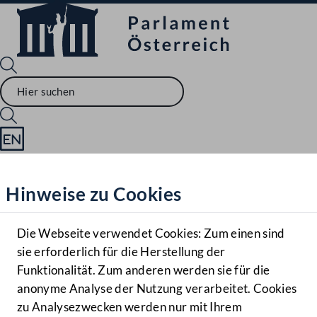
Sprache English
Mediathek
Hinweise zu Cookies
Hilfe
Benutzer
Die Webseite verwendet Cookies: Zum einen sind
Zielgruppe
sie erforderlich für die Herstellung der
Navigationsmenü öffnen
MENÜ
Funktionalität. Zum anderen werden sie für die
anonyme Analyse der Nutzung verarbeitet. Cookies
zu Analysezwecken werden nur mit Ihrem
Sprache En
Mediathek