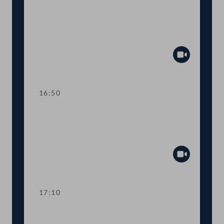
TOP 9 Sonderbericht zur Situation von
Menschen mit Behinderung am
Arbeitsmarkt
Abspiel
16:50
TOP 10 Bestellung und Abberufung
von Kommissionsmitgliedern der
Volksanwaltschaft
Abspiel
17:10
Abstimmung über die