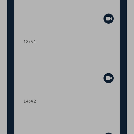
Abstimmung über die
Tagesordnungspunkte 5 und 6
Abspiel
13:51
TOP 7-8 Ausweitung des
Härtefallfonds auf touristische
VermieterInnen
Abspiel
14:42
TOP 9 Sonderbericht zur Situation von
Menschen mit Behinderung am
Arbeitsmarkt