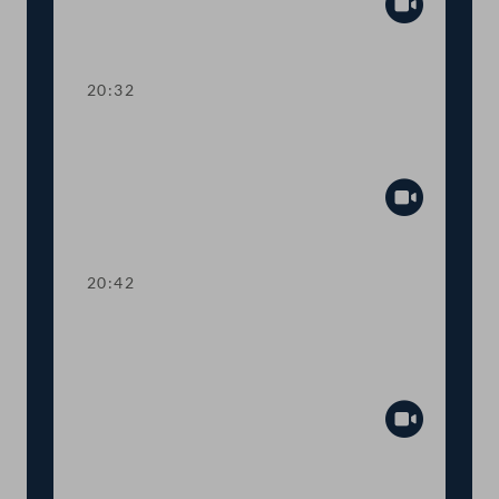
Abspiel
20:32
Abstimmung über die
Tagesordnungspunkte 21 bis 31
Abspiel
20:42
TOP 32-34 COVID-19: Steuerliche
Sonderregelungen, Homeoffice-Paket,
Testkosten
Abspiel