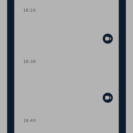
18:26
TOP 18-19 Förderung von Lehrstellen,
Schutz für Selbständige vor COVID-19
Abspiel
18:38
TOP 20 Fristverlängerung für
Langfristgutachten der
Alterssicherungskommission
Abspiel
18:49
Abstimmung über die