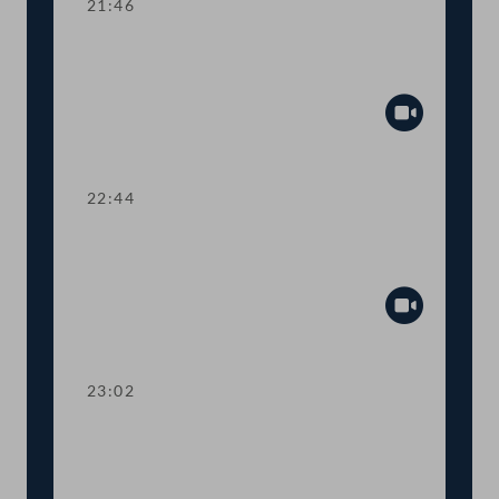
21:46
TOP 35-36 Amtssitzgesetz, Änderung
des Rotkreuzgesetzes
Abspiel
22:44
TOP 37 Verbot des Einsatzes
autonomer Waffensysteme
Abspiel
23:02
TOP 38 Initiative für unabhängigen
Journalismus und Schutz von
JournalistInnen