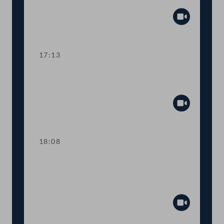
Tagesordnungspunkte 9 und 10
Abspiel
17:13
TOP 11-15 COVID-19: Maßnahmen in
den Bereichen Arbeit und Wirtschaft
Abspiel
18:08
TOP 16-17 Freistellung schwangerer
Beschäftigter in Berufen mit
Körperkontakt
Abspiel