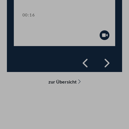
Abspiel
00:16
Präsidium
Abspiel
Zurück
Vorwä
zur Übersicht
Kontakt