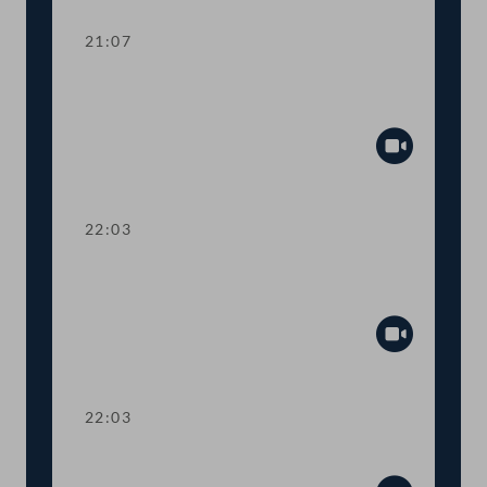
21:07
TOP 38-43 Prüfberichte des
Rechnungshofs zum Bundesheer
Abspiel
22:03
Abstimmung über einen
Fristsetzungsantrag
Abspiel
22:03
Präsidium