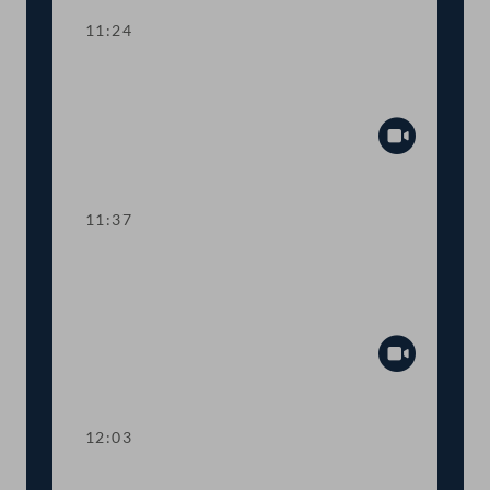
11:24
TOP 6 Initiative für ein freiwilliges
Kulturjahr
Abspiel
11:37
TOP 7 Einrichtung einer
Vertrauensstelle zur Verhinderung von
Missbrauch
Abspiel
12:03
Abstimmung über die