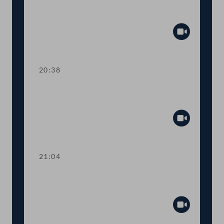
Schwermetalle in der Luft, biologische
Sicherheit
Abspiel
20:38
TOP 35-37 Grenznahe Atommülllager,
AKW Krško, EURATOM-Ausstieg
Abspiel
21:04
Abstimmung über die
Tagesordnungspunkte 32 bis 37
Abspiel