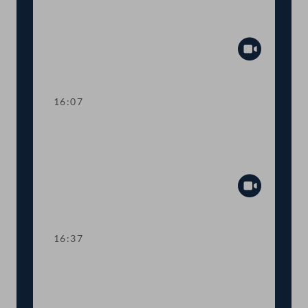
Tests in Apotheken,
Arzneimittelbeschaffung
Abspiel
16:07
TOP 19-22 COVID-19: Selbsttests,
Ausweitung des Testangebots,
Impfstrategie
Abspiel
16:37
TOP 23-25 Veterinärrechtsnovelle,
mobile Tierschlachtungen, Öffnung von
Hundeschulen