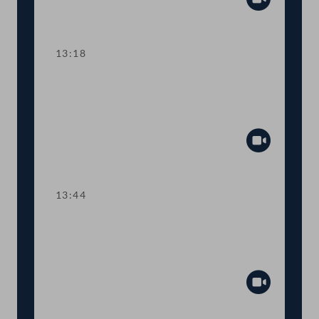
Abspiel
13:18
TOP 10-11 Überbrückungsgeld,
Finanzierung der
Schlechtwetterentschädigung
Abspiel
13:44
TOP 12-13 Einkommenstransparenz,
Erstellung einer
Zeitverwendungsstudie
Abspiel