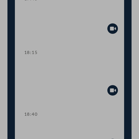
TOP 27 Initiative gegen weibliche
Genitalverstümmelung
Abspiel
18:15
TOP 28 Weiterentwicklung des
Nationalen Aktionsplans Behinderung
2022 bis 2030
Abspiel
18:40
Abstimmung über die
Tagesordnungspunkte 27 und 28