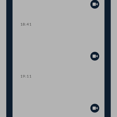
Abspiel
18:41
TOP 29-30 Emissionsabhängige Maut,
Klebevignetten für
Wechselkennzeichen
Abspiel
19:11
TOP 31 Österreichweites Klimaticket
für den öffentlichen Verkehr (1-2-3-
Ticket)
Abspiel