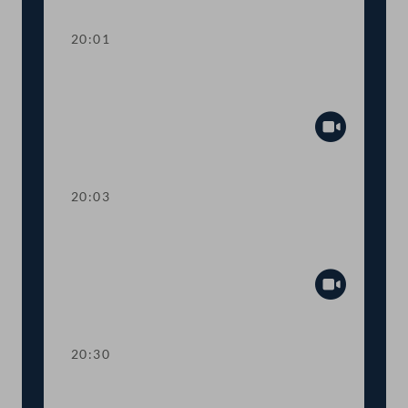
20:01
Abstimmung über die
Tagesordnungspunkte 29 bis 31
Abspiel
20:03
TOP 32 Umweltförderungsbericht
2017 bis 2019
Abspiel
20:30
TOP 33-34 Internationale Abkommen: