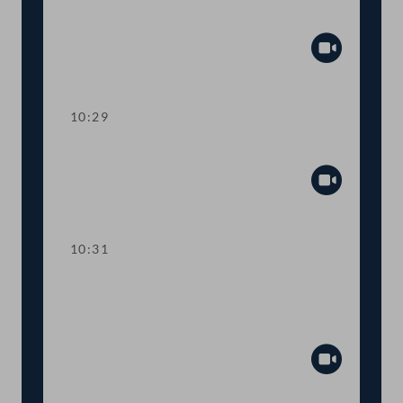
Präsidium
Abspiel
10:29
Präsidium
Abspiel
10:31
TOP 1-5 Kunst- und Kultur:
Verlängerung der Gutscheinregelung,
Planungssicherheit
Abspiel