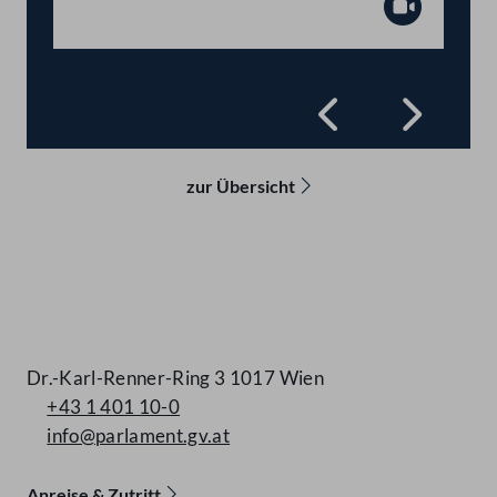
Abspiel
Zurück
Vorwä
zur Übersicht
Kontakt
Dr.-Karl-Renner-Ring 3 1017 Wien
+43 1 401 10-0
info@parlament.gv.at
Anreise & Zutritt