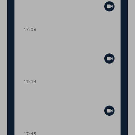
Abspiel
17:06
Abstimmung über die
Tagesordnungspunkte 16 bis 25
Abspiel
17:14
TOP 26 Bürgerinitiative gegen die
Einhebung von Bankomatgebühren
Abspiel
17:45