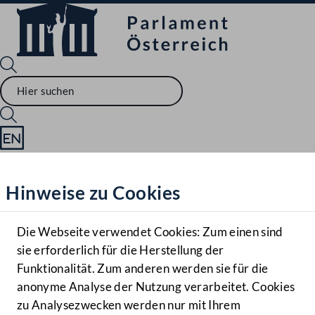
Sprache English
Mediathek
Hinweise zu Cookies
Hilfe
Benutzer
Die Webseite verwendet Cookies: Zum einen sind
Zielgruppe
sie erforderlich für die Herstellung der
Navigationsmenü öffnen
MENÜ
Funktionalität. Zum anderen werden sie für die
anonyme Analyse der Nutzung verarbeitet. Cookies
zu Analysezwecken werden nur mit Ihrem
Sprache En
Mediathek