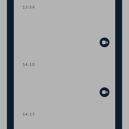
13:54
TOP 14-15 AMS-Algorithmus zu
Arbeitsmarktchancen, Befristung der
Notstandshilfe
Abspiel
14:10
Abstimmung über die
Tagesordnungspunkte 8 bis 15
Abspiel
14:17
TOP 16-18 COVID-19: Grüner Pass,