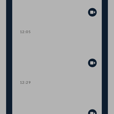
Tagesordnungspunkte 1 bis 7
Abspiel
12:05
TOP 8 Harmonisierung des
Arbeitsrechts für Land- und
ForstarbeiterInnen
Abspiel
12:29
TOP 9 Arbeits- und
Sozialversicherungsrechtlicher Teil des
Homeoffice-Pakets