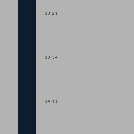
13:21
TOP 12 Patentanwaltsgesetz: Anpassung
13:34
TOP 13-14 Erklärung zum Einsatz euro
14:11
Abstimmung über die Tagesordnungspu