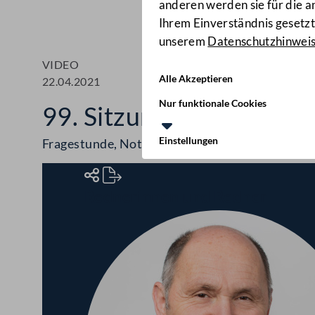
anderen werden sie für die 
Ihrem Einverständnis gesetzt.
unserem
Datenschutzhinwei
VIDEO
Alle Akzeptieren
22.04.2021
Nur funktionale Cookies
99. Sitzung des Nationa
Einstellungen
Fragestunde, Notstandshilfe, Nachtarbeit in de
Rednerinnen und Redner