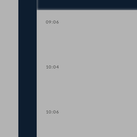
09:06
Fragestunde mit Arbeitsminister Mart
10:04
Präsidium
10:06
TOP 1-2 Feststellung der Arbeitsunfä