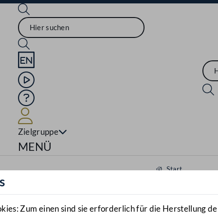
Sprache English
Mediathek
Hilfe
Benutzer
Zielgruppe
Navigationsmenü öffnen
MENÜ
Start
s
Aktuelles
Mediathek
es: Zum einen sind sie erforderlich für die Herstellung de