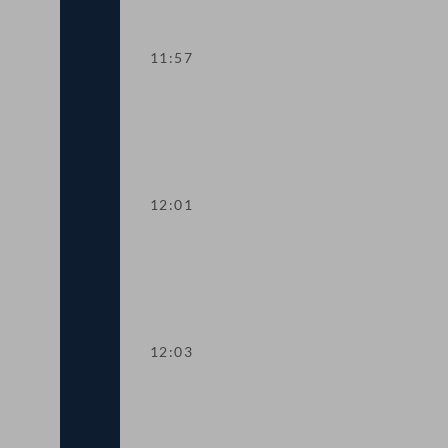
11:57
Abstimmung über die Tagesordnungspun
12:01
TOP 8 Ausdehnung der Rechtshilfe für 
12:03
TOP 9 Reform des Exekutionsrechts