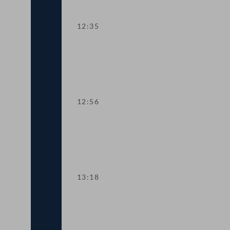
12:35
TOP 10 Anpassungen in der Gerichtsor
12:56
TOP 11 Sensibilisierung der Justiz auf
13:18
Abstimmung über die Tagesordnungspu