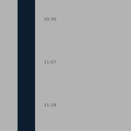
10:30
TOP 3-5 Aufstockung der Notstandshil
11:07
TOP 6 Bürgerinitiative: "Nachtgutstund
11:28
TOP 7 Aufstockung des COVID-19-Über