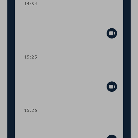
14:54
TOP 16 Rechnungshof: Allgemeiner
Einkommensbericht 2020
Abspiel
15:25
Abstimmung über die
Tagesordnungspunkte 15 und 16
Abspiel
15:26
TOP 17 Immunität von FPÖ-
Klubobmann Herbert Kickl