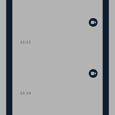
Abstimmung über die
Tagesordnungspunkte 8 bis 11
Abspiel
13:21
TOP 12 Patentanwaltsgesetz:
Anpassung an EU-
Dienstleistungsrichtlinie
Abspiel
13:34
TOP 13-14 Erklärung zum Einsatz
europäischer Trägerraketen,