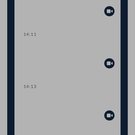
Weltraumstrategie
Abspiel
14:11
Abstimmung über die
Tagesordnungspunkte 12 bis 14
Abspiel
14:13
TOP 15 Tätigkeitsbericht des
Rechnungshofs 2020
Abspiel