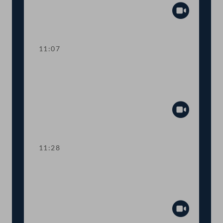
Abspiel
11:07
TOP 6 Bürgerinitiative:
"Nachtgutstunden" für Beschäftigte in
der Pflege
Abspiel
11:28
TOP 7 Aufstockung des COVID-19-
Überbrückungsfonds für selbständige
KünstlerInnen