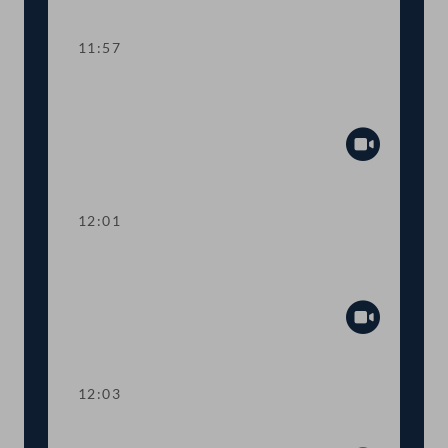
Abspiel
11:57
Abstimmung über die
Tagesordnungspunkte 1 bis 7
Abspiel
12:01
TOP 8 Ausdehnung der Rechtshilfe für
Strafsachen in Gibraltar
Abspiel
12:03
TOP 9 Reform des Exekutionsrechts