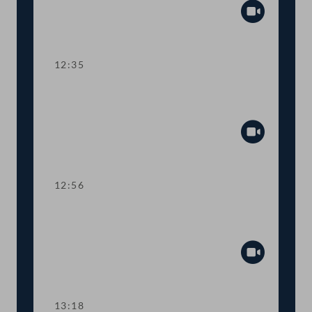
Abspiel
12:35
TOP 10 Anpassungen in der
Gerichtsorganisation
Abspiel
12:56
TOP 11 Sensibilisierung der Justiz auf
Gewalt gegen Frauen
Abspiel
13:18