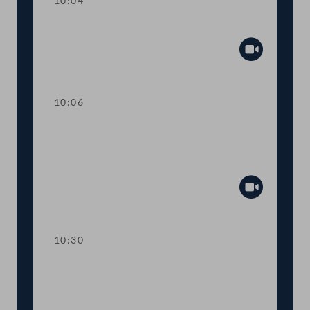
10:04
Präsidium
Abspiel
10:06
TOP 1-2 Feststellung der
Arbeitsunfähigkeit von Menschen mit
Behinderung
Abspiel
10:30
TOP 3-5 Aufstockung der
Notstandshilfe, Evaluierung von
Lehrabbrüchen