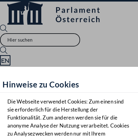
Sprache English
Mediathek
Hinweise zu Cookies
Hilfe
Benutzer
Die Webseite verwendet Cookies: Zum einen sind
Zielgruppe
sie erforderlich für die Herstellung der
Navigationsmenü öffnen
MENÜ
Funktionalität. Zum anderen werden sie für die
anonyme Analyse der Nutzung verarbeitet. Cookies
zu Analysezwecken werden nur mit Ihrem
Sprache En
Mediathek