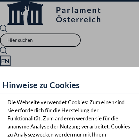
Sprache English
Mediathek
Hinweise zu Cookies
Hilfe
Benutzer
Die Webseite verwendet Cookies: Zum einen sind
Zielgruppe
sie erforderlich für die Herstellung der
Navigationsmenü öffnen
MENÜ
Funktionalität. Zum anderen werden sie für die
anonyme Analyse der Nutzung verarbeitet. Cookies
zu Analysezwecken werden nur mit Ihrem
Sprache En
Mediathek