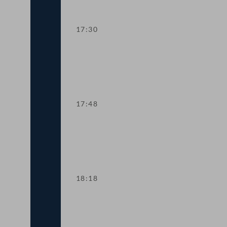
17:30
TOP 3 Leitung des Nationalfonds für O
17:48
TOP 4 Familienbeihilfe und Kinderbetr
18:18
TOP 5-7 Gesetzliches Budgetprovisor