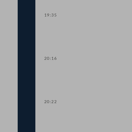
19:35
TOP 8 Aussetzung der Erhöhungen für 
20:16
Abstimmung über TOP 5-7
20:22
Präsidium