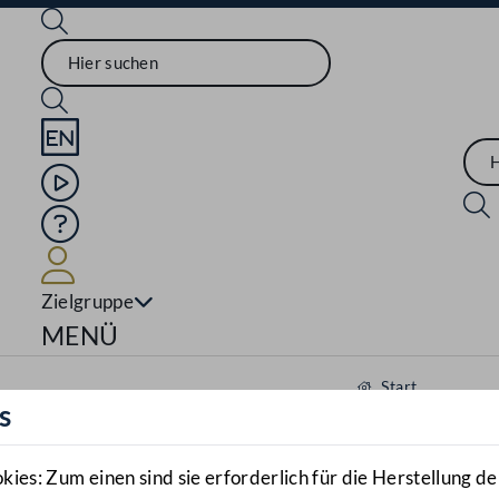
Sprache English
Mediathek
Hilfe
Benutzer
Zielgruppe
Navigationsmenü öffnen
MENÜ
Start
s
Aktuelles
Mediathek
es: Zum einen sind sie erforderlich für die Herstellung de