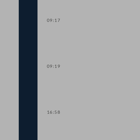
09:17
Präsidium
09:19
TOP 1 Erklärungen anlässlich des Amts
16:58
TOP 2 Novelle zum Bundesministerien