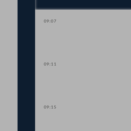
09:07
Mandatsverzicht und Angelobung
09:11
Präsidium
09:15
Sitzungsunterbrechung