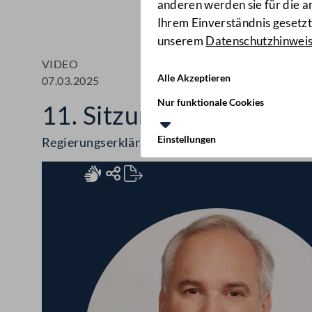
anderen werden sie für die 
Ihrem Einverständnis gesetzt.
unserem
Datenschutzhinwei
VIDEO
Alle Akzeptieren
07.03.2025
Nur funktionale Cookies
11. Sitzung des Nationa
Einstellungen
Regierungserklärung, Bundesministeriengesetz
Rednerinnen und Redner