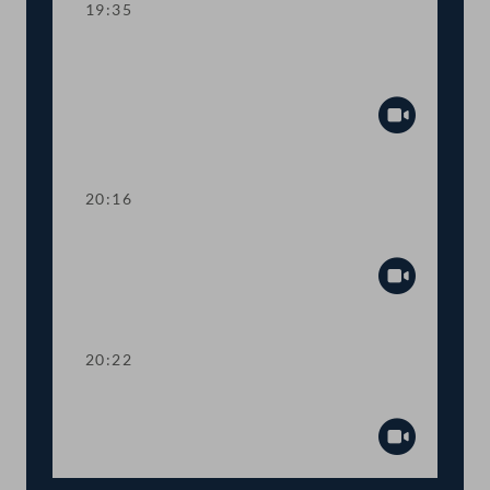
19:35
TOP 8 Aussetzung der Erhöhungen für
geregelte Mietverhältnisse für 2025
Abspiel
20:16
Abstimmung über TOP 5-7
Abspiel
20:22
Präsidium
Abspiel