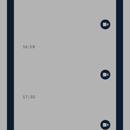
TOP 1 Erklärungen anlässlich des
Amtsantritts der Bundesregierung
Abspiel
16:58
TOP 2 Novelle zum
Bundesministeriengesetz
Abspiel
17:30
TOP 3 Leitung des Nationalfonds für
Opfer des Nationalsozialismus