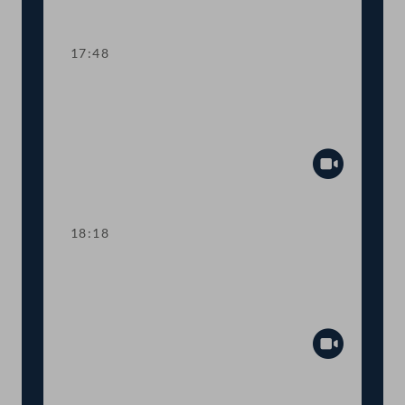
Abspiel
17:48
TOP 4 Familienbeihilfe und
Kinderbetreuungsgeld für Vertriebene
aus der Ukraine
Abspiel
18:18
TOP 5-7 Gesetzliches
Budgetprovisorium 2025, Maßnahmen
zur Budgetsanierung
Abspiel