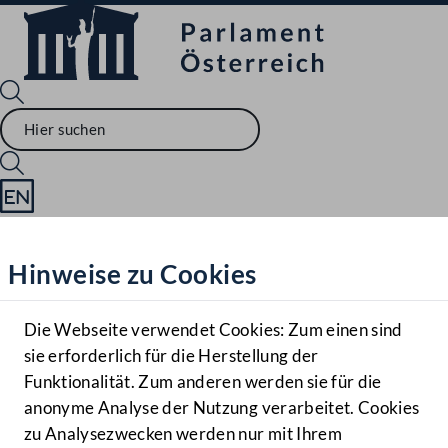
Sprache English
Mediathek
Hinweise zu Cookies
Hilfe
Benutzer
Die Webseite verwendet Cookies: Zum einen sind
Zielgruppe
sie erforderlich für die Herstellung der
Navigationsmenü öffnen
MENÜ
Funktionalität. Zum anderen werden sie für die
anonyme Analyse der Nutzung verarbeitet. Cookies
zu Analysezwecken werden nur mit Ihrem
Sprache En
Mediathek