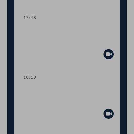
Abspiel
17:48
TOP 4 Familienbeihilfe und
Kinderbetreuungsgeld für Vertriebene
aus der Ukraine
Abspiel
18:18
TOP 5-7 Gesetzliches
Budgetprovisorium 2025, Maßnahmen
zur Budgetsanierung
Abspiel