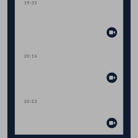
19:35
TOP 8 Aussetzung der Erhöhungen für
geregelte Mietverhältnisse für 2025
Abspiel
20:16
Abstimmung über TOP 5-7
Abspiel
20:22
Präsidium
Abspiel