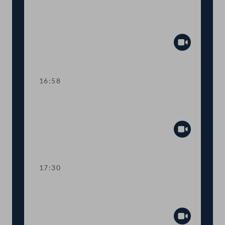
TOP 1 Erklärungen anlässlich des
Amtsantritts der Bundesregierung
Abspiel
16:58
TOP 2 Novelle zum
Bundesministeriengesetz
Abspiel
17:30
TOP 3 Leitung des Nationalfonds für
Opfer des Nationalsozialismus