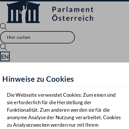
Sprache English
Mediathek
Hinweise zu Cookies
Hilfe
Benutzer
Die Webseite verwendet Cookies: Zum einen sind
Zielgruppe
sie erforderlich für die Herstellung der
Navigationsmenü öffnen
MENÜ
Funktionalität. Zum anderen werden sie für die
anonyme Analyse der Nutzung verarbeitet. Cookies
zu Analysezwecken werden nur mit Ihrem
Sprache En
Mediathek