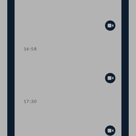
TOP 1 Erklärungen anlässlich des
Amtsantritts der Bundesregierung
Abspiel
16:58
TOP 2 Novelle zum
Bundesministeriengesetz
Abspiel
17:30
TOP 3 Leitung des Nationalfonds für
Opfer des Nationalsozialismus