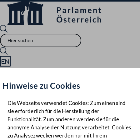
Sprache English
Mediathek
Hinweise zu Cookies
Hilfe
Benutzer
Die Webseite verwendet Cookies: Zum einen sind
Zielgruppe
sie erforderlich für die Herstellung der
Navigationsmenü öffnen
MENÜ
Funktionalität. Zum anderen werden sie für die
anonyme Analyse der Nutzung verarbeitet. Cookies
zu Analysezwecken werden nur mit Ihrem
Sprache En
Mediathek