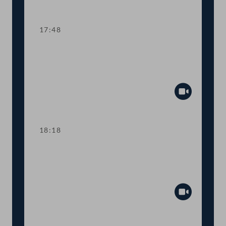
Abspiel
17:48
TOP 4 Familienbeihilfe und
Kinderbetreuungsgeld für Vertriebene
aus der Ukraine
Abspiel
18:18
TOP 5-7 Gesetzliches
Budgetprovisorium 2025, Maßnahmen
zur Budgetsanierung
Abspiel