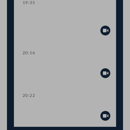
19:35
TOP 8 Aussetzung der Erhöhungen für
geregelte Mietverhältnisse für 2025
Abspiel
20:16
Abstimmung über TOP 5-7
Abspiel
20:22
Präsidium
Abspiel