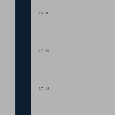
15:00
Dringliche Anfrage an den Bundesmini
17:09
Kurze Debatte über einen Fristsetzun
17:48
Fortsetzung der Tagesordnung TOP 7