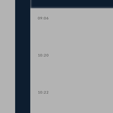
09:06
Aktuelle Stunde
10:20
Präsidium
10:22
TOP 1 Wahl einer Ordnerin/eines Ordn