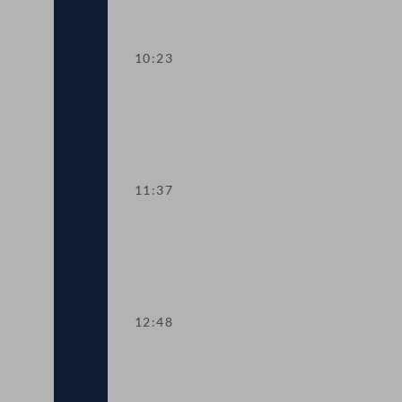
10:23
TOP 2 Bericht zur Gesundheitsversor
11:37
TOP 3 Anpassung des Budgetprovisoriu
12:48
TOP 4 Änderung des Grenzvertrags zwi