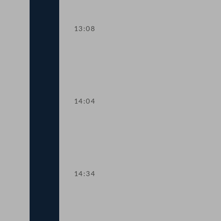
13:08
TOP 5 "Sky Shield": Kommission soll Be
14:04
TOP 6 Internationales Abkommen zum
14:34
TOP 7 Antrag auf Abschaffung der CO