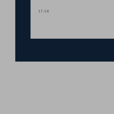
17:58
Präsidium
Kontakt