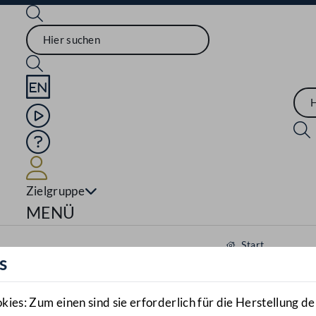
Sprache English
Mediathek
Hilfe
Benutzer
Zielgruppe
Navigationsmenü öffnen
MENÜ
Start
s
Aktuelles
Mediathek
es: Zum einen sind sie erforderlich für die Herstellung de