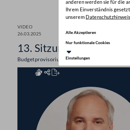
anderen werden sie für die 
Ihrem Einverständnis gesetzt.
unserem
Datenschutzhinwei
VIDEO
Alle Akzeptieren
26.03.2025
Nur funktionale Cookies
13. Sitzung des Nationa
Einstellungen
Budgetprovisorium, Klimaschutz und "Sky Shie
Rednerinnen und Redner