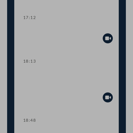
Abspiel
17:12
Fortsetzung der Tagesordnung TOP 2-4
Abspiel
18:13
TOP 5 Anstellung von US-
Wissenschafter:innen und digitaler
Student:innen-Ausweis
Abspiel
18:48
Präsidium