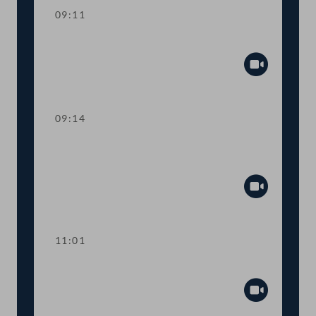
09:11
Präsidium
Abspiel
09:14
TOP 1 Erklärung der Regierungsspitze
zum Amoklauf in Graz
Abspiel
11:01
Sitzungsunterbrechung
Abspiel