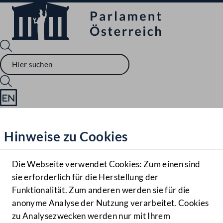
Sprache English
Mediathek
Hinweise zu Cookies
Hilfe
Benutzer
Die Webseite verwendet Cookies: Zum einen sind
Zielgruppe
sie erforderlich für die Herstellung der
Navigationsmenü öffnen
MENÜ
Funktionalität. Zum anderen werden sie für die
anonyme Analyse der Nutzung verarbeitet. Cookies
zu Analysezwecken werden nur mit Ihrem
Sprache En
Mediathek