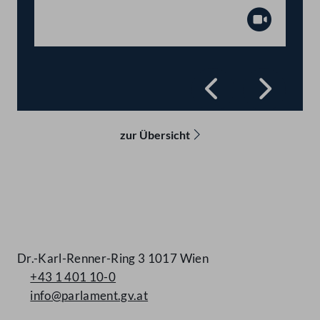
Abspiel
Zurück
Vorwä
zur Übersicht
Kontakt
Dr.-Karl-Renner-Ring 3 1017 Wien
+43 1 401 10-0
info@parlament.gv.at