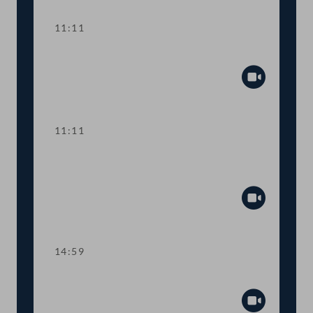
11:11
Präsidium
Abspiel
11:11
TOP 2-4 Debatte zum
Budgetbegleitgesetz 2025
Abspiel
14:59
Dringliche Anfrage