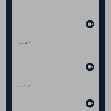
TOP 1-3 Budget für die Bereiche
Wohnen, Medien, Telekommunikation
und Sport
Abspiel
22:49
TOP 1-3 Budget des
Außenministeriums
Abspiel
23:52
TOP 1-3 Budget des Justizressorts
Abspiel