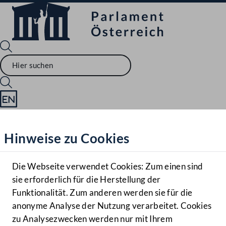
Sprache English
Mediathek
Hinweise zu Cookies
Hilfe
Benutzer
Die Webseite verwendet Cookies: Zum einen sind
Zielgruppe
sie erforderlich für die Herstellung der
Navigationsmenü öffnen
MENÜ
Funktionalität. Zum anderen werden sie für die
anonyme Analyse der Nutzung verarbeitet. Cookies
zu Analysezwecken werden nur mit Ihrem
Sprache En
Mediathek