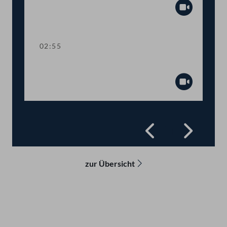
Abspiel
02:55
Sitzungsunterbrechung
Abspiel
Zurück
Vorwä
zur Übersicht
Kontakt