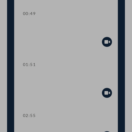
00:49
TOP 1-3 Budget für Inneres und
Fremdenwesen
Abspiel
01:51
TOP 1-3 Budget für die Bereiche
Wirtschaft, Energie, Tourismus
Abspiel
02:55
Präsidium