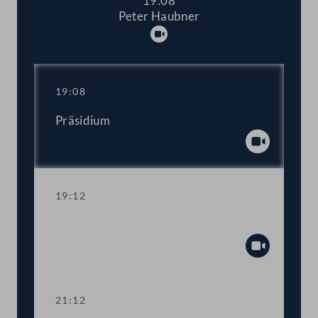
19:08
Peter Haubner
Abspielen
19:08
Präsidium
Abspiel
19:12
TOP 1-3 Budget der Obersten Organe
Abspiel
21:12