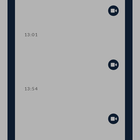
Einsatzfahrzeuge der Feuerwehr
Abspiel
13:01
TOP 7 Europäisches
Reiseinformationssystem
Abspiel
13:54
TOP 8 Nationale Drohnenschutz-
Strategie
Abspiel