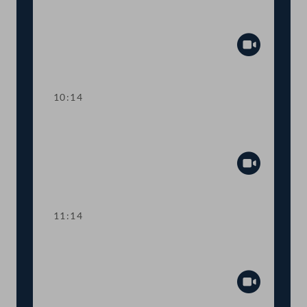
Präsidium
Abspiel
10:14
TOP 1 Bericht zur neuen
Lehrerausbildung
Abspiel
11:14
TOP 2-3 Abschaffung
"Autobahnpickerl"
Abspiel