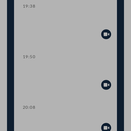
19:38
TOP 13 Auslieferungsbegehren gegen
Franz Hörl (ÖVP)
Abspiel
19:50
TOP 14 "Wahrheitspflicht" bei
parlamentarischen Anfragen
Abspiel
20:08
Ordnungsruf