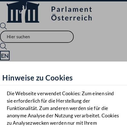
Sprache English
Mediathek
Hinweise zu Cookies
Hilfe
Benutzer
Die Webseite verwendet Cookies: Zum einen sind
Zielgruppe
sie erforderlich für die Herstellung der
Navigationsmenü öffnen
MENÜ
Funktionalität. Zum anderen werden sie für die
anonyme Analyse der Nutzung verarbeitet. Cookies
zu Analysezwecken werden nur mit Ihrem
Sprache En
Mediathek