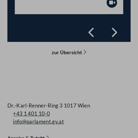
Abspiel
Zurück
Vorwä
zur Übersicht
Kontakt
Dr.-Karl-Renner-Ring 3 1017 Wien
+43 1 401 10-0
info@parlament.gv.at
Anreise & Zutritt