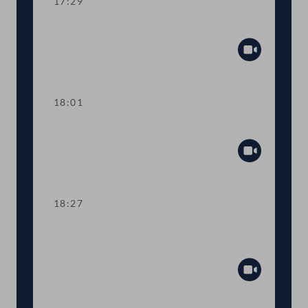
17:29
Kurze Debatte zu Fristsetzungsantrag
Abspiel
18:01
TOP 9 Schutz der Meere
Abspiel
18:27
TOP 10-12 Rechnungshofberichte:
Verteidigungs- und Sicherheitspolitik
Abspiel