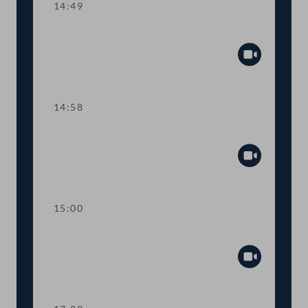
14:49
TOP 9 Schutz der Meere
Abspiel
14:58
Sitzungsunterbrechung
Abspiel
15:00
Dringliche Anfrage
Abspiel