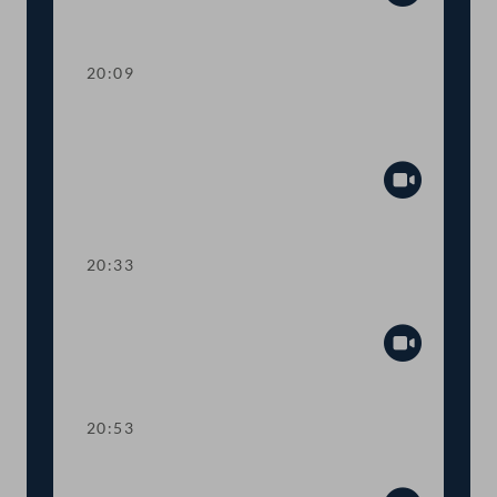
Abspiel
20:09
TOP 15 Live-Übertragung von
Untersuchungsausschüssen
Abspiel
20:33
TOP 16 Abschaffung der Flugabgabe
Abspiel
20:53
Präsidium