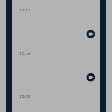
12:17
TOP 4 Neue Kostenregelung für
Donau-Schleusenbetrieb
Abspiel
12:36
TOP 5 Rechtssicherheit bei Eisenbahn-
Hochleistungsstrecken
Abspiel
13:00
TOP 6 NoVA-Befreiung für