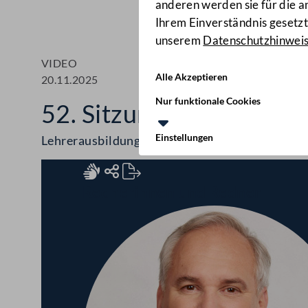
anderen werden sie für die 
Ihrem Einverständnis gesetzt.
unserem
Datenschutzhinwei
VIDEO
Alle Akzeptieren
20.11.2025
Nur funktionale Cookies
52. Sitzung des Nationa
Einstellungen
Lehrerausbildung, "Autobahnpickerl", Drohnen
Rednerinnen und Redner