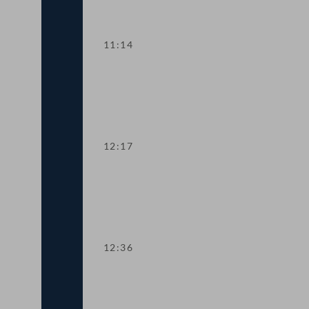
11:14
TOP 2-3 Abschaffung "Autobahnpicker
12:17
TOP 4 Neue Kostenregelung für Donau
12:36
TOP 5 Rechtssicherheit bei Eisenbahn