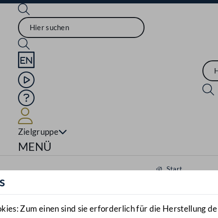
Sprache English
Mediathek
Hilfe
Benutzer
Zielgruppe
Navigationsmenü öffnen
MENÜ
Start
s
Aktuelles
Mediathek
es: Zum einen sind sie erforderlich für die Herstellung de