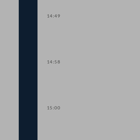
14:49
TOP 9 Schutz der Meere
14:58
Sitzungsunterbrechung
15:00
Dringliche Anfrage