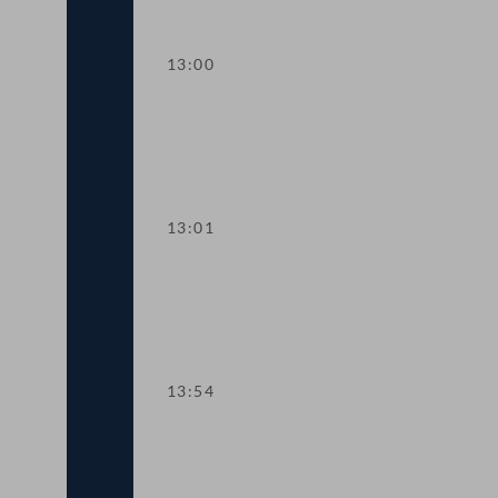
13:00
TOP 6 NoVA-Befreiung für Einsatzfah
13:01
TOP 7 Europäisches Reiseinformation
13:54
TOP 8 Nationale Drohnenschutz-Strat