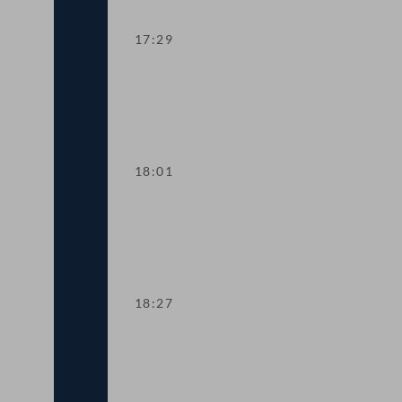
17:29
Kurze Debatte zu Fristsetzungsantrag
18:01
TOP 9 Schutz der Meere
18:27
TOP 10-12 Rechnungshofberichte: Verte