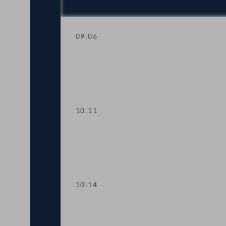
09:06
Fragestunde
10:11
Präsidium
10:14
TOP 1 Bericht zur neuen Lehrerausbil