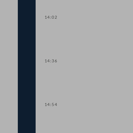
14:02
TOP 6-7 Finanzmarktsammelgesetz
14:36
TOP 8-9 Private Wohnbaukredite
14:54
Sitzungsunterbrechung