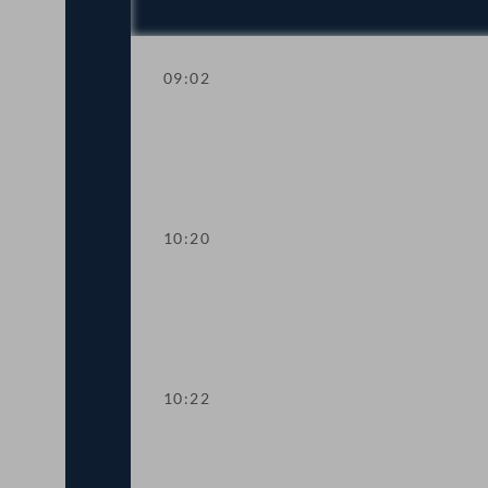
09:02
Aktuelle Stunde
10:20
Präsidium
10:22
TOP 1 Deutschförderung und Sommers