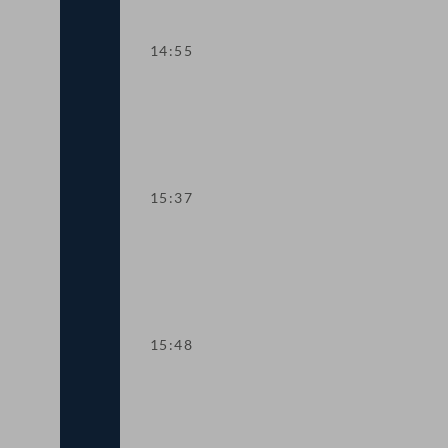
14:55
Kurze Debatte
15:37
TOP 8-9 Private Wohnbaukredite
15:48
TOP 10 Verbesserungen beim Kinders