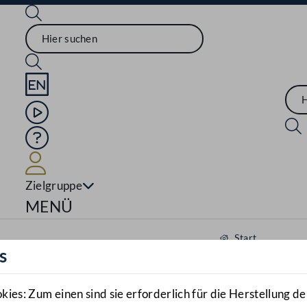
Sprache English
Mediathek
Hilfe
Benutzer
Zielgruppe
Navigationsmenü öffnen
MENÜ
Start
s
Aktuelles
Mediathek
es: Zum einen sind sie erforderlich für die Herstellung de