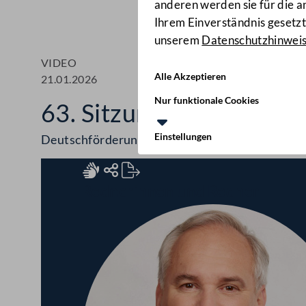
anderen werden sie für die 
Ihrem Einverständnis gesetzt.
unserem
Datenschutzhinwei
VIDEO
Alle Akzeptieren
21.01.2026
Nur funktionale Cookies
63. Sitzung des Nationa
Einstellungen
Deutschförderung, Wohnbaukredite, Kindersc
Rednerinnen und Redner