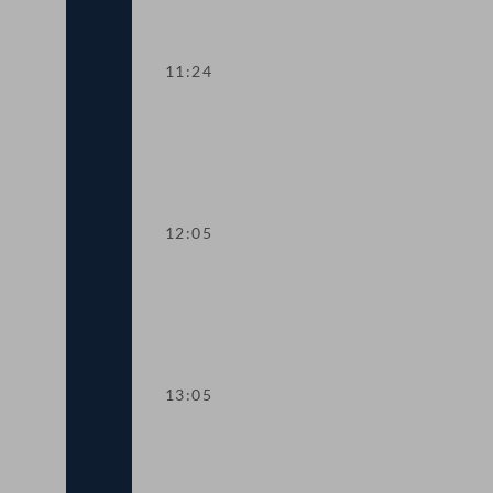
11:24
TOP 2 Ausbau ganztägiger Schulforme
12:05
TOP 3-4 Nachhaltigkeitsberichte gro
13:05
TOP 5 Steuerfreie Überstunden und Fe