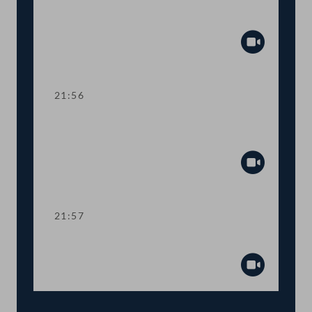
TOP 23 Bundesstelle für Sektenfragen
Abspiel
21:56
TOP 24 Wahl eines VfGH-
Ersatzmitglieds
Abspiel
21:57
Präsidium
Abspiel