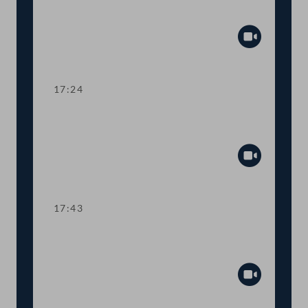
Spritpreisbremse
Abspiel
17:24
TOP 11 Notariatsordnung: Anhebung
der Altersobergrenze
Abspiel
17:43
TOP 12-14 Höhere Frauenquote in
Aufsichtsräten
Abspiel