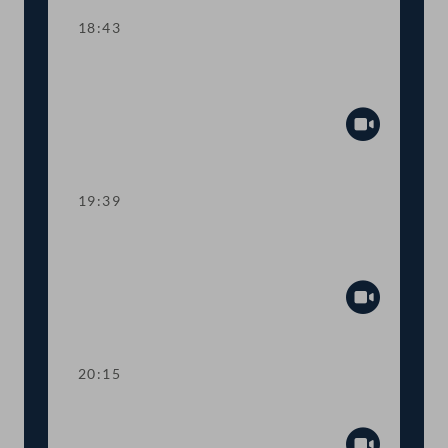
18:43
TOP 15-17 Verbot von E-Mopeds auf
Fahrradwegen
Abspiel
19:39
TOP 18-20 Führerscheingesetz:
Sanktionen für Prüfungsbetrug
Abspiel
20:15
TOP 21 Intelligente Verkehrssysteme