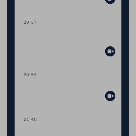
Abspiel
20:37
TOP 22 Notfallbetrieb von
Straßentunneln
Abspiel
20:55
TOP 23 Bundesstelle für Sektenfragen
Abspiel
21:40
Wortmeldungen zur