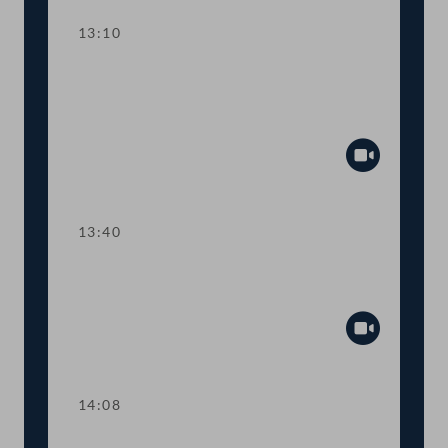
13:10
TOP 5 Zulagen für
Personalvertreterinnen und
Personalvertreter
Abspiel
13:40
TOP 6 Ministeranklage gegen Ex-
Umweltministerin Gewessler
Abspiel
14:08
TOP 7-10 Maßnahmen für