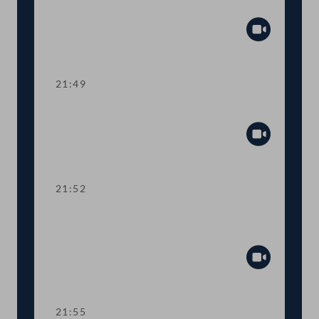
Geschäftsbehandlung
Abspiel
21:49
Sitzungsunterbrechung
Abspiel
21:52
Fortsetzung der Wortmeldungen zur
Geschäftsbehandlung
Abspiel
21:55