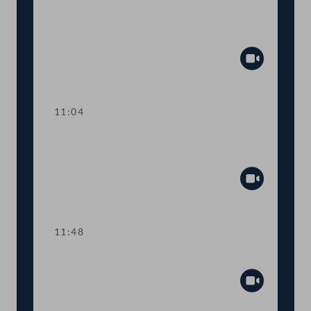
TOP 1 Nationale Strategie gegen
Antisemitismus
Abspiel
11:04
TOP 2 "Mittleres Management" an
Pflichtschulen
Abspiel
11:48
TOP 3-4 Politische Werbung
Abspiel