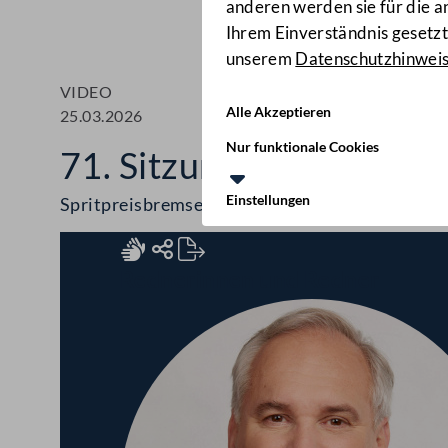
anderen werden sie für die 
Ihrem Einverständnis gesetzt.
unserem
Datenschutzhinwei
VIDEO
Alle Akzeptieren
25.03.2026
Nur funktionale Cookies
71. Sitzung des Nationa
Einstellungen
Spritpreisbremse, Antisemitismus-Strategie, 
Rednerinnen und Redner