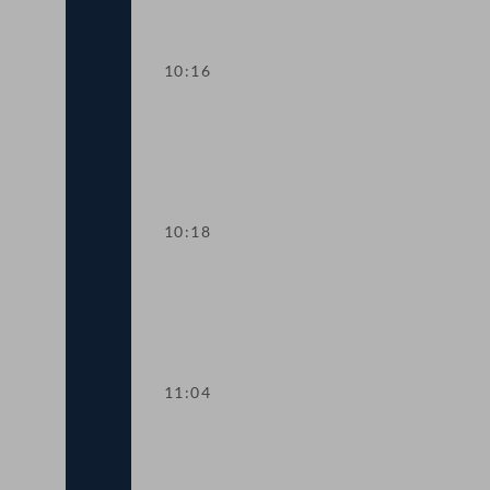
10:16
Präsidium
10:18
TOP 1 Nationale Strategie gegen Anti
11:04
TOP 2 "Mittleres Management" an Pfli