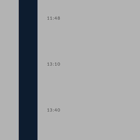
11:48
TOP 3-4 Politische Werbung
13:10
TOP 5 Zulagen für Personalvertreterin
13:40
TOP 6 Ministeranklage gegen Ex-Umwe