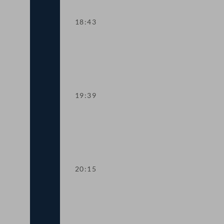
18:43
TOP 15-17 Verbot von E-Mopeds auf 
19:39
TOP 18-20 Führerscheingesetz: Sankti
20:15
TOP 21 Intelligente Verkehrssysteme