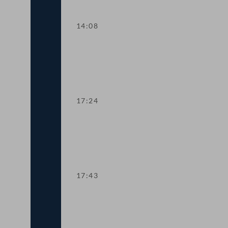
14:08
TOP 7-10 Maßnahmen für Spritpreisb
17:24
TOP 11 Notariatsordnung: Anhebung d
17:43
TOP 12-14 Höhere Frauenquote in Auf