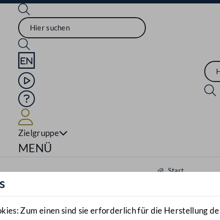
Sprache English
Mediathek
Hilfe
Benutzer
Zielgruppe
Navigationsmenü öffnen
MENÜ
Start
s
Aktuelles
Mediathek
es: Zum einen sind sie erforderlich für die Herstellung de