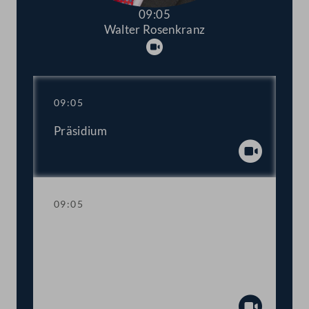
09:05
Walter Rosenkranz
Abspielen
09:05
Präsidium
Abspiel
09:05
Trauerkundgebung anlässlich des
Ablebens des ehemaligen
Abgeordneten zum Nationalrat und
Bundesministers a. D. Harald Ofner