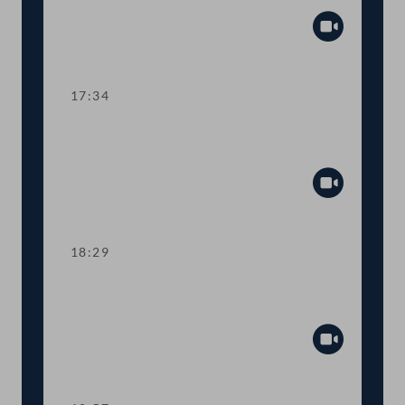
Abspiel
17:34
TOP 6 EU-Vorhabensbericht 2026 für
Außenpolitik
Abspiel
18:29
TOP 7 FPÖ für Ende der Russland-
Sanktionen
Abspiel