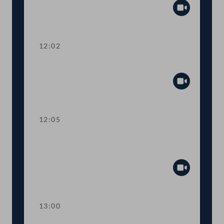
Abspiel
12:02
Präsidium
Abspiel
12:05
TOP 1-2 Verlängerung des
"Wohnschirms"
Abspiel
13:00