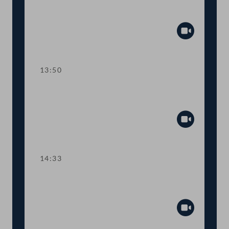
TOP 3 Novelle zum
Bundespflegegeldgesetz
Abspiel
13:50
TOP 4 Anti-Atom-Kurs Österreichs
konsequent weiterführen
Abspiel
14:33
TOP 5 Potenziale der Geothermie
besser nutzen
Abspiel