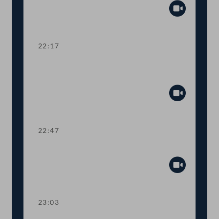
Abspiel
22:17
TOP 14 Verwaltungsvereinfachungen
im Privatschulgesetz
Abspiel
22:47
TOP 15 Telepräsenzsysteme in Schulen
Abspiel
23:03