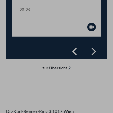
00:06
Präsidium
Abspiel
Zurück
Vorwä
zur Übersicht
Kontakt
Dr.-Karl-Renner-Ring 3 1017 Wien