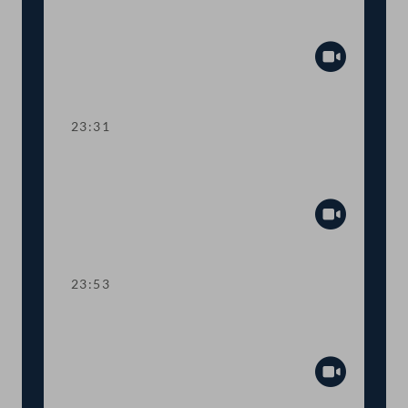
TOP 16 Prüfung von
Heeresbeschaffungen
Abspiel
23:31
TOP 17 Weiterentwicklung der
Heeresapotheke
Abspiel
23:53
TOP 18 Immunität des Abgeordneten
Andreas Hanger
Abspiel