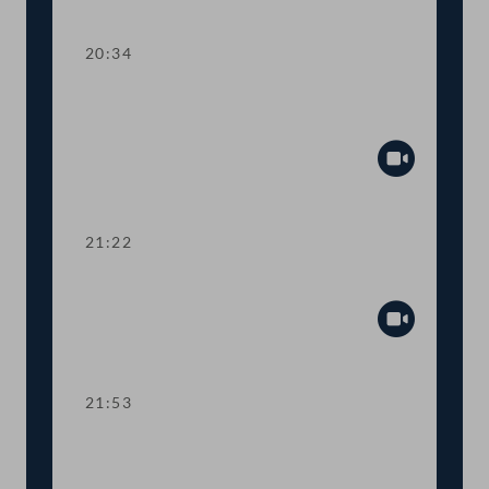
Abspiel
20:34
TOP 11 Extremismus und
gewaltverherrlichender Frauenhass
Abspiel
21:22
TOP 12 Krisen- und Blackout-Plan
Abspiel
21:53
TOP 13 Prüfung einer Schließung des
Imam-Ali-Zentrums