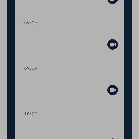
Abspiel
09:07
Präsidium
Abspiel
09:09
Aktuelle Stunde zum ORF
Abspiel
10:20
Aktuelle Europastunde zum
Machtwechsel in Ungarn