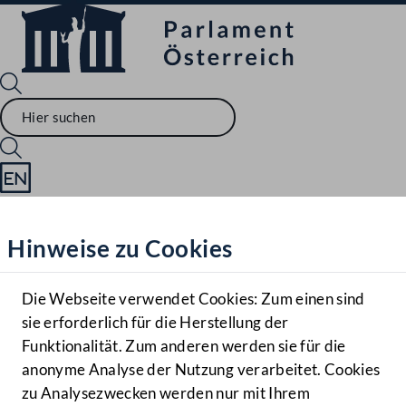
Sprache English
Mediathek
Hinweise zu Cookies
Hilfe
Benutzer
Die Webseite verwendet Cookies: Zum einen sind
Zielgruppe
sie erforderlich für die Herstellung der
Navigationsmenü öffnen
MENÜ
Funktionalität. Zum anderen werden sie für die
anonyme Analyse der Nutzung verarbeitet. Cookies
zu Analysezwecken werden nur mit Ihrem
Sprache En
Mediathek