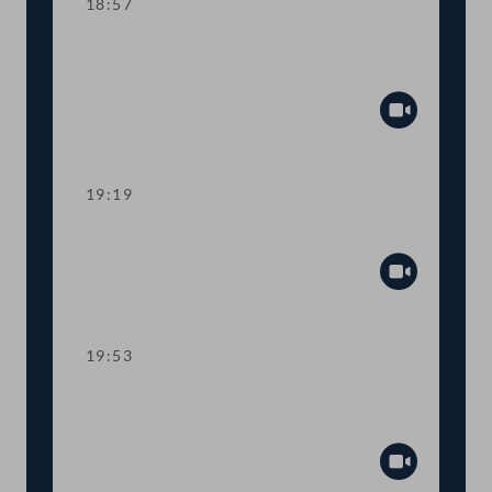
18:57
TOP 8 Entschließung für weltweite
Abschaffung der Todesstrafe
Abspiel
19:19
TOP 9 Public-Viewing-Veranstaltungen
Abspiel
19:53
TOP 10 Bericht des
Petitionsausschusses