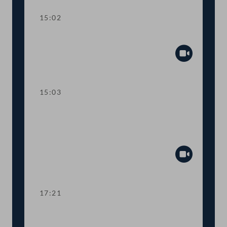
15:02
Sitzungsunterbrechung
Abspiel
15:03
Dringliche Anfrage: Notfall- und
Maßnahmenplan zur
Versorgungssicherheit
Abspiel
17:21
TOP 5 Potenziale der Geothermie
besser nutzen