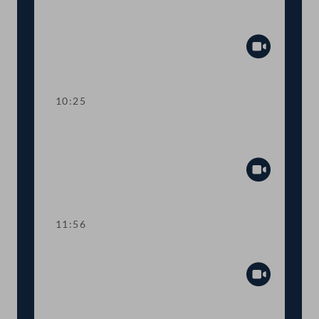
Präsidium
Abspiel
10:25
TOP 1 Umsatzsteuersenkung für
Grundnahrungsmittel
Abspiel
11:56
TOP 2 Rechtsextremismusbericht 2024
Abspiel