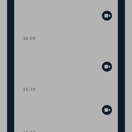
Umrüstung auf Smart Meter
Abspiel
16:09
TOP 7-8 Energieeffizienz von
Gebäuden der BIG
Abspiel
16:39
TOP 9 Staatliche Zahlungen an NGOs
Abspiel