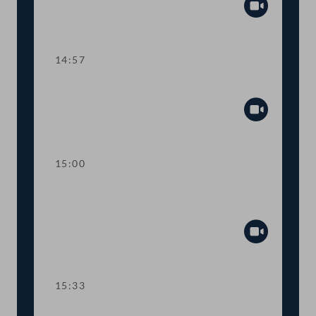
Abspiel
14:57
Sitzungsunterbrechung
Abspiel
15:00
Kurze Debatte zu einem
Fristsetzungsantrag
Abspiel
15:33
TOP 6 Rechnungshofbericht zur