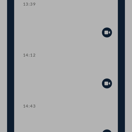
13:39
TOP 3 Weisungen des
Justizministeriums
Abspiel
14:12
TOP 4 Mehr Schutz bei Verbraucher-
Kleinkrediten
Abspiel
14:43
TOP 5 Bessere Information durch
Energieausweise