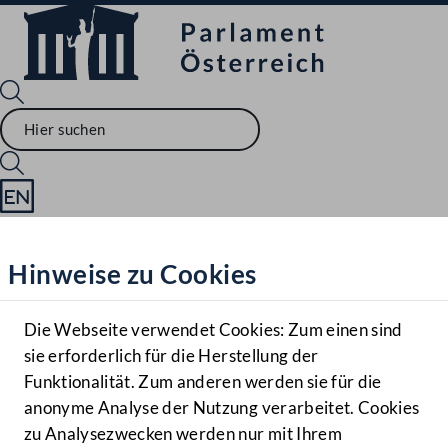
Sprache English
Mediathek
Hinweise zu Cookies
Hilfe
Benutzer
Die Webseite verwendet Cookies: Zum einen sind
Zielgruppe
sie erforderlich für die Herstellung der
Navigationsmenü öffnen
MENÜ
Funktionalität. Zum anderen werden sie für die
anonyme Analyse der Nutzung verarbeitet. Cookies
zu Analysezwecken werden nur mit Ihrem
Sprache En
Mediathek