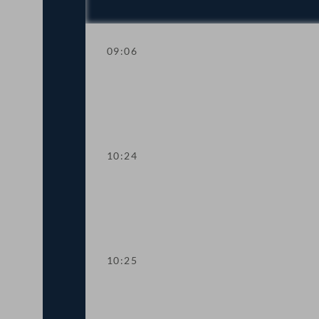
09:06
Fragestunde
10:24
Präsidium
10:25
TOP 1 Umsatzsteuersenkung für Grund