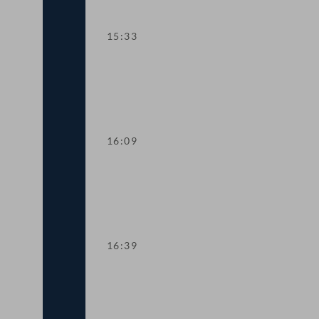
15:33
TOP 6 Rechnungshofbericht zur Umrüs
16:09
TOP 7-8 Energieeffizienz von Gebäude
16:39
TOP 9 Staatliche Zahlungen an NGOs