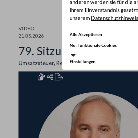
anderen werden sie für die 
Ihrem Einverständnis gesetzt.
unserem
Datenschutzhinwei
VIDEO
Alle Akzeptieren
21.05.2026
Nur funktionale Cookies
79. Sitzung des Nationa
Einstellungen
Umsatzsteuer, Rechtsextremismusbericht, Ver
Rednerinnen und Redner