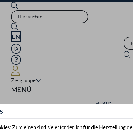
Sprache English
Mediathek
Hilfe
Benutzer
Zielgruppe
Navigationsmenü öffnen
MENÜ
Start
s
Aktuelles
Mediathek
es: Zum einen sind sie erforderlich für die Herstellung de