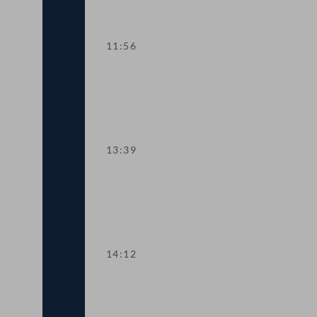
11:56
TOP 2 Rechtsextremismusbericht 202
13:39
TOP 3 Weisungen des Justizministeriu
14:12
TOP 4 Mehr Schutz bei Verbraucher-Kl