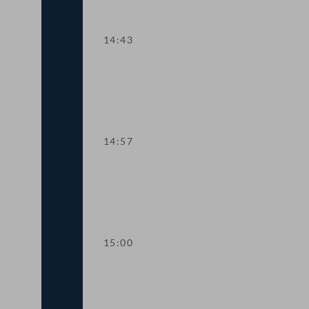
14:43
TOP 5 Bessere Information durch Ener
14:57
Sitzungsunterbrechung
15:00
Kurze Debatte zu einem Fristsetzungs