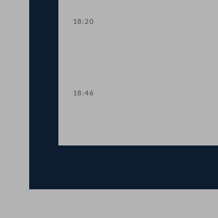
18:20
TOP 10-12 Rechnungshofberichte zu Wi
18:46
Präsidium