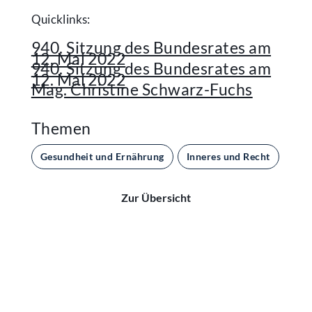
Quicklinks:
940. Sitzung des Bundesrates am
12. Mai 2022
940. Sitzung des Bundesrates am
12. Mai 2022
Mag. Christine Schwarz-Fuchs
Themen
Gesundheit und Ernährung
Inneres und Recht
Par
Zur Übersicht
Kontakt