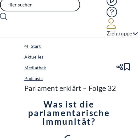
Hilfe
Benutze
Zielgruppe
Start
Aktuelles
Mediathek
Te
Le
Podcasts
Parlament erklärt – Folge 32
Was ist die
parlamentarische
Immunität?