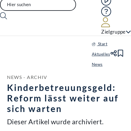
Hilfe
Benutze
Zielgruppe
Start
Aktuelles
Te
Le
News
NEWS - ARCHIV
Kinderbetreuungsgeld:
Reform lässt weiter auf
sich warten
Dieser Artikel wurde archiviert.