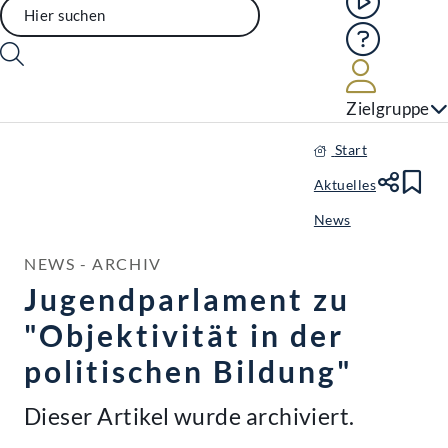
Hilfe
Benutze
Zielgruppe
Start
Aktuelles
Te
Le
News
NEWS - ARCHIV
Jugendparlament zu
"Objektivität in der
politischen Bildung"
Dieser Artikel wurde archiviert.