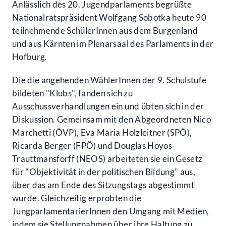
Anlässlich des 20. Jugendparlaments begrüßte
Nationalratspräsident Wolfgang Sobotka heute 90
teilnehmende SchülerInnen aus dem Burgenland
und aus Kärnten im Plenarsaal des Parlaments in der
Hofburg.
Die die angehenden WählerInnen der 9. Schulstufe
bildeten "Klubs", fanden sich zu
Ausschussverhandlungen ein und übten sich in der
Diskussion. Gemeinsam mit den Abgeordneten Nico
Marchetti (ÖVP), Eva Maria Holzleitner (SPÖ),
Ricarda Berger (FPÖ) und Douglas Hoyos-
Trauttmansforff (NEOS) arbeiteten sie ein Gesetz
für "Objektivität in der politischen Bildung" aus,
über das am Ende des Sitzungstags abgestimmt
wurde. Gleichzeitig erprobten die
JungparlamentarierInnen den Umgang mit Medien,
indem sie Stellungnahmen über ihre Haltung zu