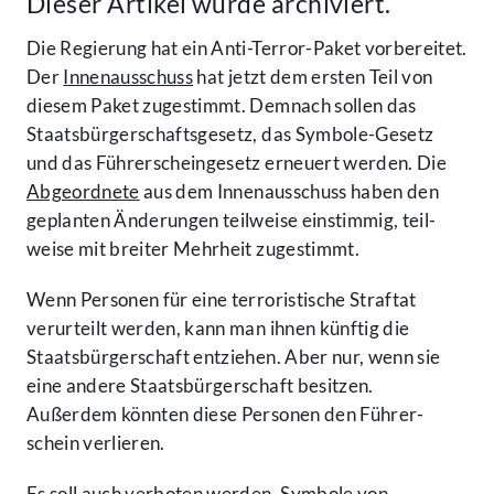
Dieser Artikel wurde archiviert.
Die Regierung hat ein Anti-Terror-Paket vorbereitet.
Der
Innen­ausschuss
hat jetzt dem ersten Teil von
diesem Paket zugestimmt. Demnach sollen das
Staats­bürger­schafts­gesetz, das Symbole-Gesetz
und das Führer­schein­gesetz erneuert werden. Die
Abgeordnete
aus dem Innen­ausschuss haben den
geplanten Änderungen teil­weise einstimmig, teil­
weise mit breiter Mehrheit zugestimmt.
Wenn Personen für eine terroristische Straftat
verurteilt werden, kann man ihnen künftig die
Staats­bürger­schaft entziehen. Aber nur, wenn sie
eine andere Staats­bürger­schaft besitzen.
Außerdem könnten diese Personen den Führer­
schein verlieren.
Es soll auch verboten werden, Symbole von