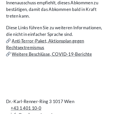
Innen­ausschuss empfiehlt, dieses Abkommen zu
bestätigen, damit das Abkommen bald in Kraft
treten kann.
Diese Links führen Sie zu weiteren Infor­mationen,
die nicht in einfacher Sprache sind.
Anti-Terror-Paket, Aktionsplan gegen
Rechtsextremismus
Weitere Beschlüsse, COVID-19-Berichte
Kontakt
Dr.-Karl-Renner-Ring 3 1017 Wien
+43 1 401 10-0