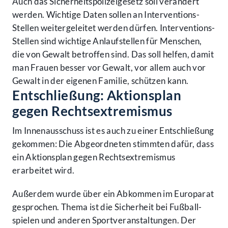
Auch das Sicher­heits­polizei­gesetz soll verändert
werden. Wichtige Daten sollen an Inter­ventions-
Stellen weiter­geleitet werden dürfen. Inter­ventions-
Stellen sind wichtige Anlauf­stellen für Menschen,
die von Gewalt betroffen sind. Das soll helfen, damit
man Frauen besser vor Gewalt, vor allem auch vor
Gewalt in der eigenen Familie, schützen kann.
Entschließung: Aktions­plan
gegen Rechts­extre­mismus
Im Innen­ausschuss ist es auch zu einer Entschließung
gekommen: Die Abgeordneten stimmten dafür, dass
ein Aktions­plan gegen Rechts­extre­mismus
erarbeitet wird.
Außerdem wurde über ein Abkommen im Europa­rat
gesprochen. Thema ist die Sicher­heit bei Fußball­
spielen und anderen Sport­veranstaltungen. Der