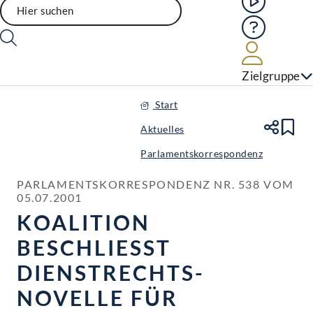
Hilfe
Benutze
Zielgruppe
Start
Aktuelles
Te
Le
Parlamentskorrespondenz
PARLAMENTSKORRESPONDENZ NR. 538 VOM 
05.07.2001
KOALITION
BESCHLIESST
DIENSTRECHTS-
NOVELLE FÜR