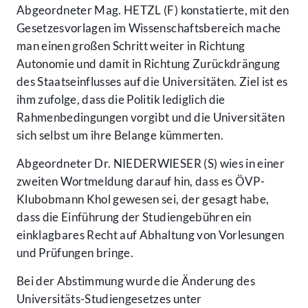
Abgeordneter Mag. HETZL (F) konstatierte, mit den
Gesetzesvorlagen im Wissenschaftsbereich mache
man einen großen Schritt weiter in Richtung
Autonomie und damit in Richtung Zurückdrängung
des Staatseinflusses auf die Universitäten. Ziel ist es
ihm zufolge, dass die Politik lediglich die
Rahmenbedingungen vorgibt und die Universitäten
sich selbst um ihre Belange kümmerten.
Abgeordneter Dr. NIEDERWIESER (S) wies in einer
zweiten Wortmeldung darauf hin, dass es ÖVP-
Klubobmann Khol gewesen sei, der gesagt habe,
dass die Einführung der Studiengebühren ein
einklagbares Recht auf Abhaltung von Vorlesungen
und Prüfungen bringe.
Bei der Abstimmung wurde die Änderung des
Accessibility Menu anzeigen
Universitäts-Studiengesetzes unter