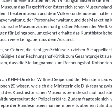
rache mit einem Statement von Bildungsministerin Gehrer. 
he Museum das Flagschiff der österreichischen Museumsland
t dem Theatermuseum und dem Völkerkundemuseum hätte 
nzverwaltung, der Personalverwaltung und des Marketing l
storische Museum zu den fünf größten Museen der Welt. 
ragen für Leihgaben, umgekehrt erhalte das Kunsthistorisch
uch viele Leihgaben aus dem Ausland.
 so Gehrer, die richtigen Schlüsse zu ziehen. Sie appellier
mäßigkeit der Rechnungshof-Kritik zum Gesamtprojekt zu s
sam, dass die Stellungnahme zum Rechnungshof-Rohberich
 an KHM-Direktor Wilfried Seipel und der Ministerin. So w
nen (S) wissen, wie sich die Ministerin die Diskrepanz zwi
ard des Kunsthistorischen Museums befinde sich auf höchs
ttlungsresultat der Polizei erkläre. Zudem fragte sie sich
epte der Bundesmuseen nunmehr bereits über ein Jahr da