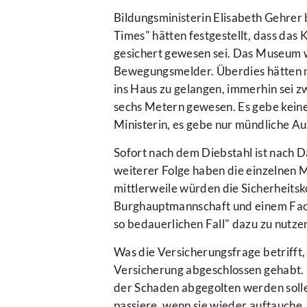
Bildungsministerin Elisabeth Gehre
Times" hätten festgestellt, dass das
gesichert gewesen sei. Das Museum
Bewegungsmelder. Überdies hätten nac
ins Haus zu gelangen, immerhin sei 
sechs Metern gewesen. Es gebe keine
Ministerin, es gebe nur mündliche A
Sofort nach dem Diebstahl ist nach D
weiterer Folge haben die einzelnen 
mittlerweile würden die Sicherheits
Burghauptmannschaft und einem Fach
so bedauerlichen Fall" dazu zu nutze
Was die Versicherungsfrage betrifft,
Versicherung abgeschlossen gehabt.
der Schaden abgegolten werden solle
passiere, wenn sie wieder auftauche,