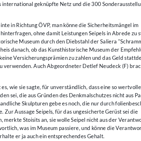
international geknüpfte Netz und die 300 Sonderausstell
nte in Richtung ÖVP, man könne die Sicherheitsmängel im
interfragen, ohne damit Leistungen Seipels in Abrede zu st
storische Museum durch den Diebstahl der Saliera "Schram
 Reheis danach, ob das Kunsthistorische Museum der Empfeh
eine Versicherungsprämien zu zahlen und das Geld stattde
zu verwenden. Auch Abgeordneter Detlef Neudeck (F) brac
 es, wie sie sagte, für unverständlich, dass eine so wertvoll
tanden sei, die aus Gründen des Denkmalschutzes nicht aus P
handliche Skulpturen gebe es noch, die nur durch folienbesc
ie. Zur Aussage Seipels, für das ungesicherte Gerüst sei die
merkte Stoisits an, sie wolle Seipel nicht aus der Verantw
ntwortlich, was im Museum passiere, und könne die Verantwo
rhalte er ja auch ein entsprechendes Gehalt.