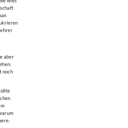
Sie wies
schaft
man
ukrieren
Gehrer
e
te aber
ehen.
t noch
ollte
schen
tem
, warum
uere.