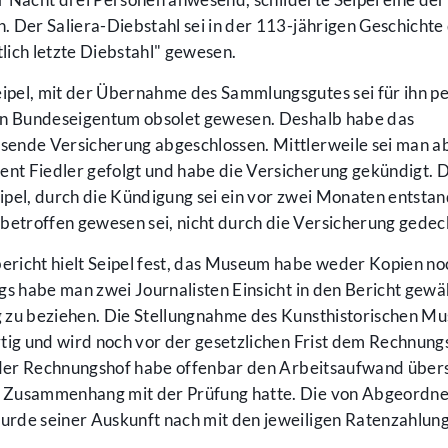
 Der Saliera-Diebstahl sei in der 113-jährigen Geschichte
lich letzte Diebstahl" gewesen.
pel, mit der Übernahme des Sammlungsgutes sei für ihn pe
von Bundeseigentum obsolet gewesen. Deshalb habe das
ende Versicherung abgeschlossen. Mittlerweile sei man a
t Fiedler gefolgt und habe die Versicherung gekündigt. 
Seipel, durch die Kündigung sei ein vor zwei Monaten entsta
troffen gewesen sei, nicht durch die Versicherung gedec
richt hielt Seipel fest, das Museum habe weder Kopien noc
gs habe man zwei Journalisten Einsicht in den Bericht gewä
g zu beziehen. Die Stellungnahme des Kunsthistorischen M
ertig und wird noch vor der gesetzlichen Frist dem Rechnung
, der Rechnungshof habe offenbar den Arbeitsaufwand über
 Zusammenhang mit der Prüfung hatte. Die von Abgeordne
rde seiner Auskunft nach mit den jeweiligen Ratenzahlung