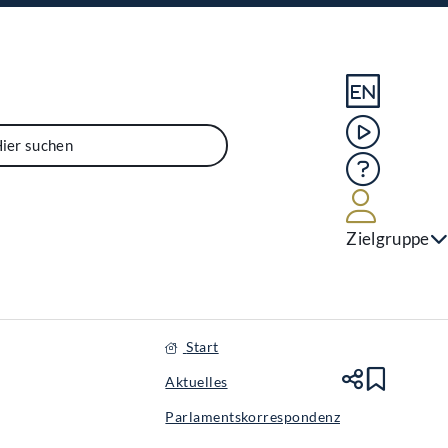
Sprache En
Mediathek
Hilfe
Benutze
Zielgruppe
Start
Aktuelles
Teile
Lesez
Parlamentskorrespondenz