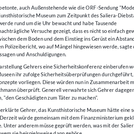
r betonte, auch Außenstehende wie die ORF-Sendung "Mod
 Kunsthistorische Museum zum Zeitpunkt des Saliera-Diebst
 werde rund um die Uhr bewacht und habe Tausende
hträgliche Versuche gezeigt, dass es nicht so einfach gew
zwischen dem Boden und dem Einstieg ins Gerüst ein Abstan
n Polizeibericht, wo auf Mängel hingewiesen werde, sagte 
ussagen und Anschuldigungen.
arstellung Gehrers eine Sicherheitskonferenz einberufen w
Museen ihr zufolge Sicherheitsüberprüfungen durchgeführt,
konzepte vorliegen. Diese würden nun in Zusammenarbeit m
mann überprüft. Generell verwahrte sich Gehrer dagegen
n, "den Geschädigten zum Täter zu machen".
 erklärte Gehrer, das Kunsthistorische Museum hätte eine 
 Derzeit würde gemeinsam mit dem Finanzministerium gekl
. Unter anderem müsse geprüft werden, was mit der Salie
 wem sie beispielsweise dann gehöre.