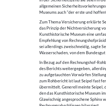
allgemeinen Sicherheitsvorkehrungen.
Museums auch "der erste und hoffent
Zum Thema Versicherung erklärte Sei
das Prinzip der Nichtversicherung 
Kunsthistorische Museum eine umfass
Empfehlung von Rechnungshofpräsiden
sei allerdings zweischneidig, sagte 
Wasserschaden, von dem Bundesgut be
In Bezug auf den Rechnungshof-Rohbe
des Berichts weitergegeben, allerdin
zu aufgetauchten Vorwürfen Stellun
zum Rohbericht ist laut Seipel fast f
übermittelt. Generell meinte Seipel
den das Kunsthistorische Museum im
Glawischnig angesprochene Sphinx wu
Rechnungsabschlüssen bilanziert.