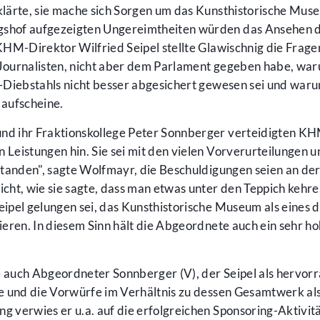
lärte, sie mache sich Sorgen um das Kunsthistorische Mus
shof aufgezeigten Ungereimtheiten würden das Ansehen 
KHM-Direktor Wilfried Seipel stellte Glawischnig die Frag
Journalisten, nicht aber dem Parlament gegeben habe, wa
-Diebstahls nicht besser abgesichert gewesen sei und waru
 aufscheine.
d ihr Fraktionskollege Peter Sonnberger verteidigten K
 Leistungen hin. Sie sei mit den vielen Vorverurteilungen 
erstanden", sagte Wolfmayr, die Beschuldigungen seien an de
icht, wie sie sagte, dass man etwas unter den Teppich kehr
eipel gelungen sei, das Kunsthistorische Museum als eines d
eren. In diesem Sinn hält die Abgeordnete auch ein sehr h
 auch Abgeordneter Sonnberger (V), der Seipel als hervor
e und die Vorwürfe im Verhältnis zu dessen Gesamtwerk als
 verwies er u.a. auf die erfolgreichen Sponsoring-Aktivit