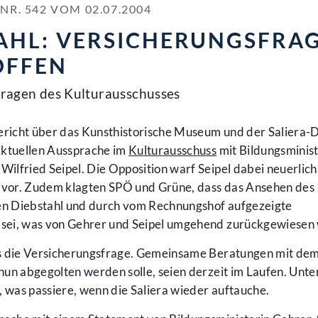
. 542 VOM 02.07.2004
TAHL: VERSICHERUNGSFRA
OFFEN
 Fragen des Kulturausschusses
richt über das Kunsthistorische Museum und der Saliera-D
Aktuellen Aussprache im
Kulturausschuss
mit Bildungsminist
ilfried Seipel. Die Opposition warf Seipel dabei neuerlich
vor. Zudem klagten SPÖ und Grüne, dass das Ansehen des
n Diebstahl und durch vom Rechnungshof aufgezeigte
sei, was von Gehrer und Seipel umgehend zurückgewiesen
rs die Versicherungsfrage. Gemeinsame Beratungen mit de
un abgegolten werden solle, seien derzeit im Laufen. Unte
was passiere, wenn die Saliera wieder auftauche.