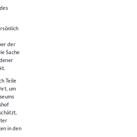
 des
rsönlich
ber der
Die Sache
ndener
kt.
h Teile
hrt, um
useums
shof
schätzt,
ter
en in den