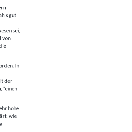
ern
ahls gut
esen sei,
d von
die
orden. In
it der
, "einen
sehr hohe
ärt, wie
ra