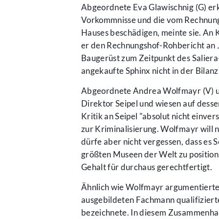
Abgeordnete Eva Glawischnig (G) erk
Vorkommnisse und die vom Rechnung
Hauses beschädigen, meinte sie. An 
er den Rechnungshof-Rohbericht an 
Baugerüst zum Zeitpunkt des Saliera
angekaufte Sphinx nicht in der Bilanz
Abgeordnete Andrea Wolfmayr (V) un
Direktor Seipel und wiesen auf dessen
Kritik an Seipel "absolut nicht einv
zur Kriminalisierung. Wolfmayr will n
dürfe aber nicht vergessen, dass es S
größten Museen der Welt zu positioni
Gehalt für durchaus gerechtfertigt.
Ähnlich wie Wolfmayr argumentierte
ausgebildeten Fachmann qualifiziert
bezeichnete. In diesem Zusammenhang