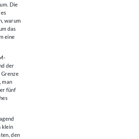
eum. Die
des
en, warum
rum das
m eine
HM-
und der
r Grenze
e, man
er fünf
ohes
ragend
 klein
äten, den