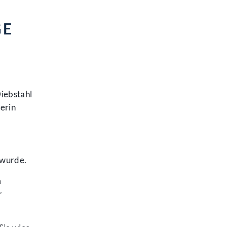
GE
iebstahl
erin
 wurde.
m
r