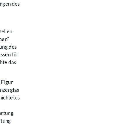
ungen des
ellen.
men"
lung des
ssen für
hte das
e Figur
anzerglas
hichtetes
ortung
rtung