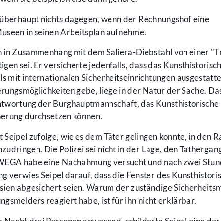
te überhaupt nichts dagegen, wenn der Rechnungshof eine
Museen in seinen Arbeitsplan aufnehme.
 in Zusammenhang mit dem Saliera-Diebstahl von einer "Tr
gen sei. Er versicherte jedenfalls, dass das Kunsthistorisc
 mit internationalen Sicherheitseinrichtungen ausgestatte
rungsmöglichkeiten gebe, liege in der Natur der Sache. Da
rantwortung der Burghauptmannschaft, das Kunsthistorisc
cherung durchsetzen können.
t Seipel zufolge, wie es dem Täter gelingen konnte, in den R
nzudringen. Die Polizei sei nicht in der Lage, den Tatherga
ie WEGA habe eine Nachahmung versucht und nach zwei Stu
verwies Seipel darauf, dass die Fenster des Kunsthistori
sien abgesichert seien. Warum der zuständige Sicherheits
gsmelders reagiert habe, ist für ihn nicht erklärbar.
er Nacht drei Personen anwesend, schilderte Seipel eine der