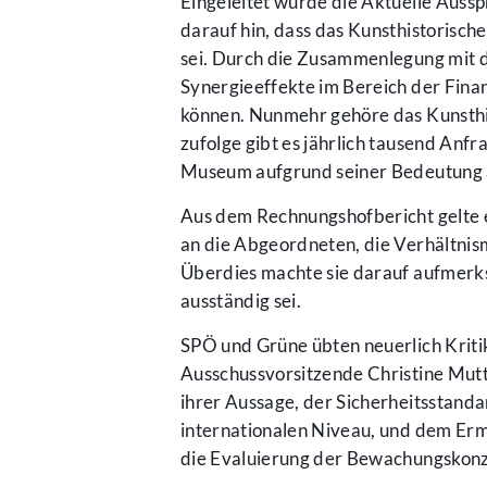
Eingeleitet wurde die Aktuelle Aussp
darauf hin, dass das Kunsthistorisc
sei. Durch die Zusammenlegung mi
Synergieeffekte im Bereich der Fina
können. Nunmehr gehöre das Kunsthi
zufolge gibt es jährlich tausend Anf
Museum aufgrund seiner Bedeutung a
Aus dem Rechnungshofbericht gelte es,
an die Abgeordneten, die Verhältnis
Überdies machte sie darauf aufmerk
ausständig sei.
SPÖ und Grüne übten neuerlich Kritik
Ausschussvorsitzende Christine Mutto
ihrer Aussage, der Sicherheitsstand
internationalen Niveau, und dem Ermi
die Evaluierung der Bewachungskonz