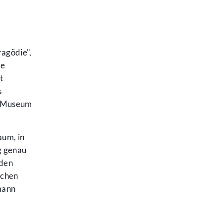
agödie",
he
t
s
he Museum
aum, in
ng genau
nden
schen
mann