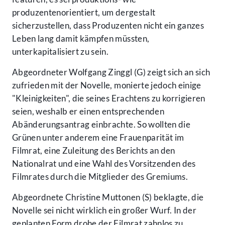
produzentenorientiert, um dergestalt
sicherzustellen, dass Produzenten nicht ein ganzes
Leben lang damit kämpfen müssten,
unterkapitalisiert zu sein.
Abgeordneter Wolfgang Zinggl (G) zeigt sich an sich
zufrieden mit der Novelle, monierte jedoch einige
"Kleinigkeiten", die seines Erachtens zu korrigieren
seien, weshalb er einen entsprechenden
Abänderungsantrag einbrachte. So wollten die
Grünen unter anderem eine Frauenparität im
Filmrat, eine Zuleitung des Berichts an den
Nationalrat und eine Wahl des Vorsitzenden des
Filmrates durch die Mitglieder des Gremiums.
Abgeordnete Christine Muttonen (S) beklagte, die
Novelle sei nicht wirklich ein großer Wurf. In der
geplanten Form drohe der Filmrat zahnlos zu