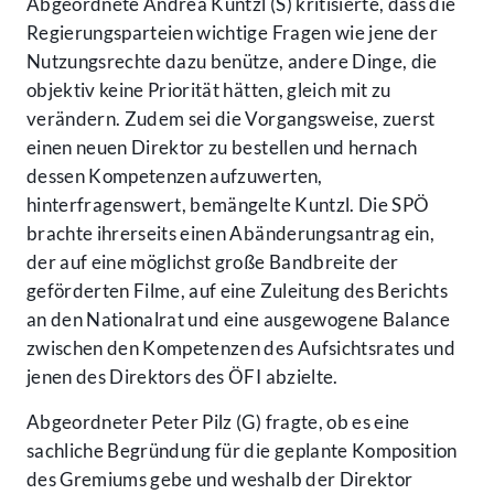
Abgeordnete Andrea Kuntzl (S) kritisierte, dass die
Regierungsparteien wichtige Fragen wie jene der
Nutzungsrechte dazu benütze, andere Dinge, die
objektiv keine Priorität hätten, gleich mit zu
verändern. Zudem sei die Vorgangsweise, zuerst
einen neuen Direktor zu bestellen und hernach
dessen Kompetenzen aufzuwerten,
hinterfragenswert, bemängelte Kuntzl. Die SPÖ
brachte ihrerseits einen Abänderungsantrag ein,
der auf eine möglichst große Bandbreite der
geförderten Filme, auf eine Zuleitung des Berichts
an den Nationalrat und eine ausgewogene Balance
zwischen den Kompetenzen des Aufsichtsrates und
jenen des Direktors des ÖFI abzielte.
Abgeordneter Peter Pilz (G) fragte, ob es eine
sachliche Begründung für die geplante Komposition
des Gremiums gebe und weshalb der Direktor