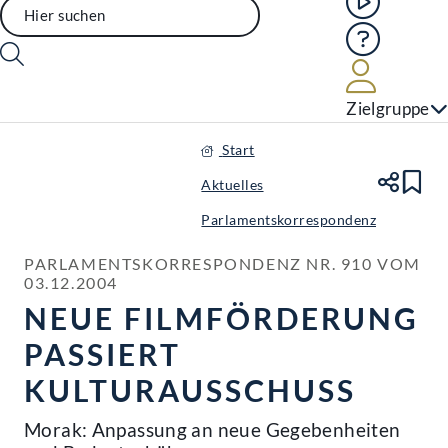
Hilfe
Benutze
Zielgruppe
Start
Aktuelles
Te
Le
Parlamentskorrespondenz
PARLAMENTSKORRESPONDENZ NR. 910 VOM 
03.12.2004
NEUE FILMFÖRDERUNG
PASSIERT
KULTURAUSSCHUSS
Morak: Anpassung an neue Gegebenheiten