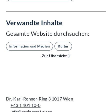
Verwandte Inhalte
Gesamte Website durchsuchen:
Information und Medien
Kultur
Zur Übersicht
Kontakt
Dr.-Karl-Renner-Ring 3 1017 Wien
+43 1 401 10-0
info@parlament.gv.at