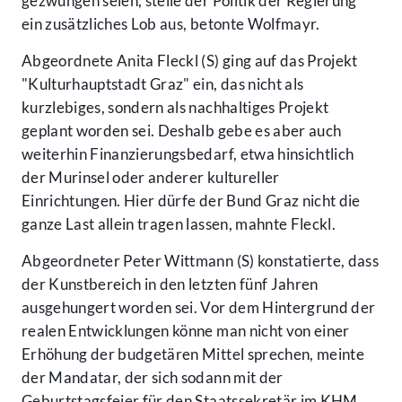
gezwungen seien, stelle der Politik der Regierung
ein zusätzliches Lob aus, betonte Wolfmayr.
Abgeordnete Anita Fleckl (S) ging auf das Projekt
"Kulturhauptstadt Graz" ein, das nicht als
kurzlebiges, sondern als nachhaltiges Projekt
geplant worden sei. Deshalb gebe es aber auch
weiterhin Finanzierungsbedarf, etwa hinsichtlich
der Murinsel oder anderer kultureller
Einrichtungen. Hier dürfe der Bund Graz nicht die
ganze Last allein tragen lassen, mahnte Fleckl.
Abgeordneter Peter Wittmann (S) konstatierte, dass
der Kunstbereich in den letzten fünf Jahren
ausgehungert worden sei. Vor dem Hintergrund der
realen Entwicklungen könne man nicht von einer
Erhöhung der budgetären Mittel sprechen, meinte
der Mandatar, der sich sodann mit der
Geburtstagsfeier für den Staatssekretär im KHM