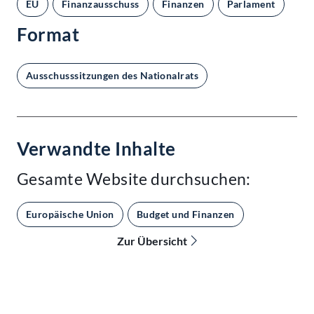
EU
Finanzausschuss
Finanzen
Parlament
Format
Ausschusssitzungen des Nationalrats
Verwandte Inhalte
Gesamte Website durchsuchen:
Europäische Union
Budget und Finanzen
Zur Übersicht
Kontakt