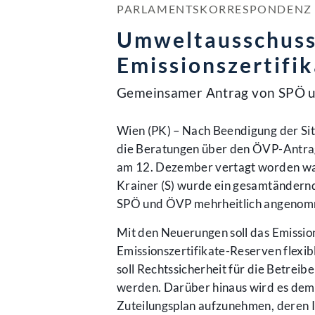
PARLAMENTSKORRESPONDENZ NR
Umweltausschuss
Emissionszertifi
Gemeinsamer Antrag von SPÖ 
Wien (PK) – Nach Beendigung der Sit
die Beratungen über den ÖVP-Antrag 
am 12. Dezember vertagt worden w
Krainer (S) wurde ein gesamtändern
SPÖ und ÖVP mehrheitlich angeno
Mit den Neuerungen soll das Emission
Emissionszertifikate-Reserven flexib
soll Rechtssicherheit für die Betreib
werden. Darüber hinaus wird es dem 
Zuteilungsplan aufzunehmen, deren I