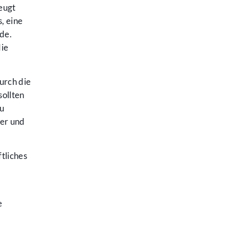
eugt
, eine
de.
die
urch die
ollten
u
uer und
tliches
e