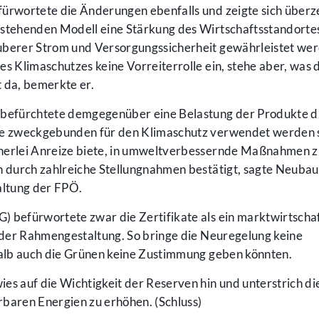
fürwortete die Änderungen ebenfalls und zeigte sich überz
estehenden Modell eine Stärkung des Wirtschaftsstandortes
uberer Strom und Versorgungssicherheit gewährleistet wer
s Klimaschutzes keine Vorreiterrolle ein, stehe aber, was 
t da, bemerkte er.
befürchtete demgegenüber eine Belastung der Produkte d
nne zweckgebunden für den Klimaschutz verwendet werden s
inerlei Anreize biete, in umweltverbessernde Maßnahmen z
ch durch zahlreiche Stellungnahmen bestätigt, sagte Neuba
ltung der FPÖ.
 befürwortete zwar die Zertifikate als ein marktwirtschaf
n der Rahmengestaltung. So bringe die Neuregelung keine
shalb auch die Grünen keine Zustimmung geben könnten.
es auf die Wichtigkeit der Reserven hin und unterstrich di
rbaren Energien zu erhöhen. (Schluss)