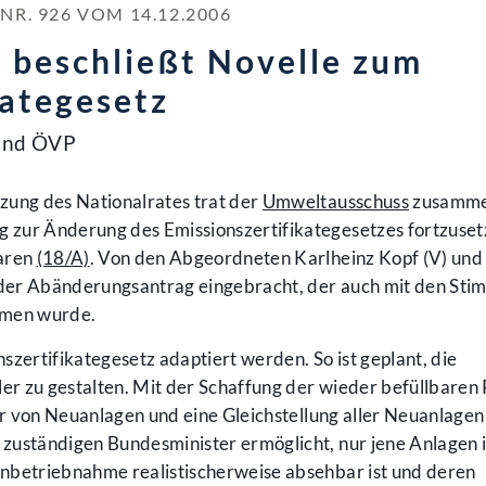
. 926 VOM 14.12.2006
 beschließt Novelle zum
kategesetz
und ÖVP
zung des Nationalrates trat der
Umweltausschuss
zusamme
zur Änderung des Emissionszertifikategesetzes fortzuset
aren
(18/A)
. Von den Abgeordneten Karlheinz Kopf (V) und
der Abänderungsantrag eingebracht, der auch mit den Sti
mmen wurde.
szertifikategesetz adaptiert werden. So ist geplant, die
ler zu gestalten. Mit der Schaffung der wieder befüllbaren
er von Neuanlagen und eine Gleichstellung aller Neuanlagen 
zuständigen Bundesminister ermöglicht, nur jene Anlagen 
nbetriebnahme realistischerweise absehbar ist und deren