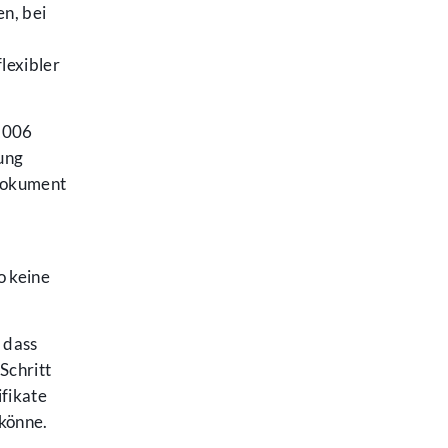
n, bei
r
lexibler
2006
ung
sdokument
o keine
 dass
Schritt
fikate
 könne.