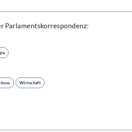
er Parlamentskorrespondenz:
gie
chuss
Wirtschaft