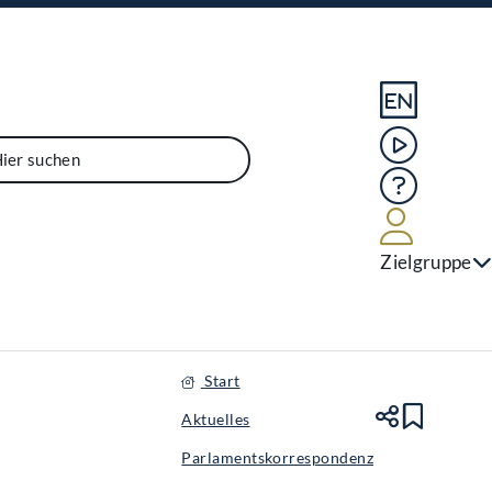
Sprache En
Mediathek
Hilfe
Benutze
Zielgruppe
Start
Aktuelles
Teile
Lesez
Parlamentskorrespondenz