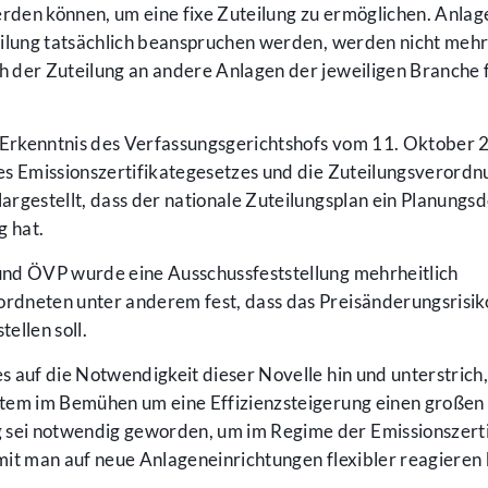
den können, um eine fixe Zuteilung zu ermöglichen. Anlage
uteilung tatsächlich beanspruchen werden, werden nicht meh
 der Zuteilung an andere Anlagen der jeweiligen Branche f
Erkenntnis des Verfassungsgerichtshofs vom 11. Oktober 
es Emissionszertifikategesetzes und die Zuteilungsverordn
argestellt, dass der nationale Zuteilungsplan ein Planung
g hat.
und ÖVP wurde eine Ausschussfeststellung mehrheitlich
dneten unter anderem fest, dass das Preisänderungsrisik
ellen soll.
 auf die Notwendigkeit dieser Novelle hin und unterstrich,
tem im Bemühen um eine Effizienzsteigerung einen großen 
ei notwendig geworden, um im Regime der Emissionszerti
mit man auf neue Anlageneinrichtungen flexibler reagieren