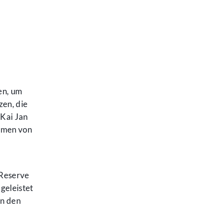
n, um
zen, die
 Kai Jan
mmen von
 Reserve
geleistet
in den