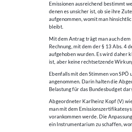
Emissionen ausreichend bestimmt wer
denen es unsicher ist, ob sie ihre Z
aufgenommen, womit man hinsichtlich
bleibt.
Mit dem Antrag trägt man auch dem 
Rechnung, mit dem der § 13 Abs. 4 d
aufgehoben wurden. Es wird daher kl
ist, aber keine rechtsetzende Wirkun
Ebenfalls mit den Stimmen von SPÖ 
angenommen. Darin halten die Abgeor
Belastung für das Bundesbudget darst
Abgeordneter Karlheinz Kopf (V) wies
man mit dem Emissionszertifikatesys
vorankommen werde. Die Anpassung s
ein Instrumentarium zu schaffen, wo